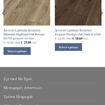
Δάπεδο Laminate Kronotex
Δάπεδο Laminate Kronotex
Mammut Highland Oak Bronze
Exquisit Prestige Oak Dark D 4168
D4795 μακριά σανίδα
€
18.60
€
22.00
/m2
/m2
€
29.00
€
34.00
/m2
/m2
Select options
Select options
Σχετικά Με Εμάς
Μεταφορές Αποστολές
Τρόποι Πληρωμής