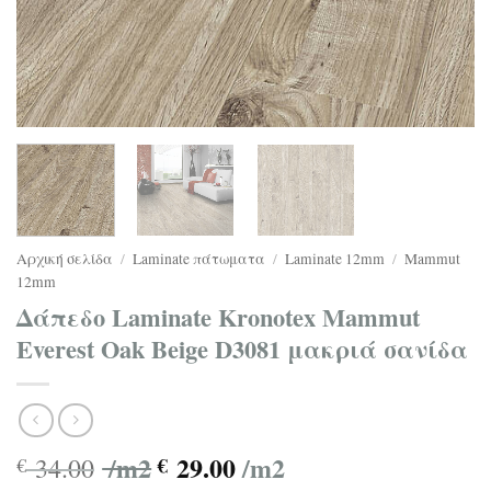
Αρχική σελίδα
/
Laminate πάτωματα
/
Laminate 12mm
/
Mammut
12mm
Δάπεδο Laminate Kronotex Mammut
Everest Oak Beige D3081 μακριά σανίδα
/m2
29.00
/m2
34.00
€
€