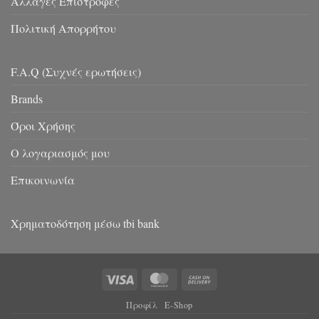
Αλλαγές Επιστροφές
Πολιτική Απορρήτου
F.A.Q (Συχνές ερωτήσεις)
Brands
Όροι Χρήσης
Ο λογαριασμός μου
Επικοινωνία
Χρηματοδότηση μέσω tbi bank
Visa
MasterCard
Cash
On
Προφίλ
E-Shop
Delivery