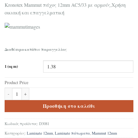
Kronotex Mammut πάχος 12mm AC5/33 με αρμούς,Χρήση
οικιακή και επαγγελματική
Διαθέσιμο κατόπιν παραγγελίας
1 (sq m)
Product Price
Δάπεδο Laminate Kronotex Mammut Everest Oak Beige D3081 μα
Προσθήκη στο καλάθι
Κωδικός προϊόντος:
D3081
Κατηγορίες:
Laminate 12mm
,
Laminate πάτωματα
,
Mammut 12mm