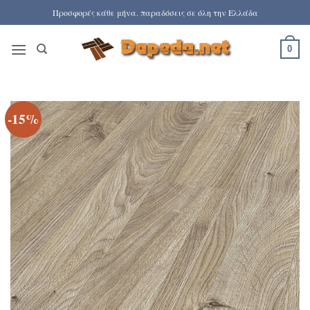
Μετάβαση
Προσφορές κάθε μήνα. παραδόσεις σε όλη την Ελλάδα
στο
περιεχόμενο
0
-15%