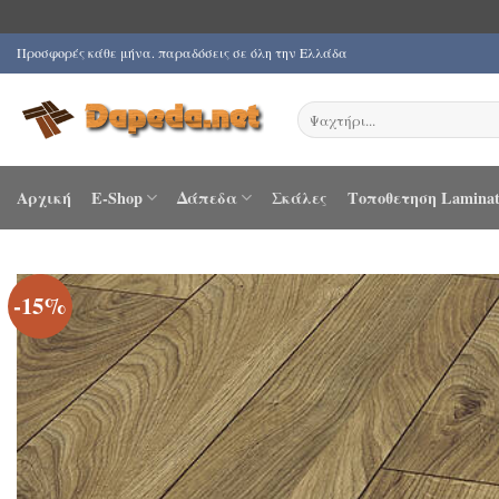
Μετάβαση
Προσφορές κάθε μήνα. παραδόσεις σε όλη την Ελλάδα
στο
περιεχόμενο
Αναζήτηση
για:
Αρχική
E-Shop
Δάπεδα
Σκάλες
Τοποθετηση Laminat
-15%