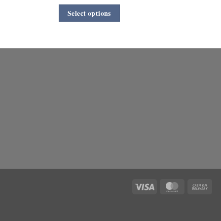
Select options
Visa
MasterCard
Cas
On
Deli