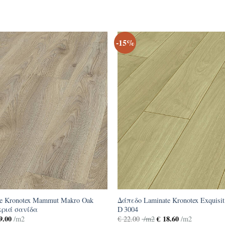
-15%
e Kronotex Mammut Makro Oak
Δάπεδο Laminate Kronotex Exquisit
κριά σανίδα
D 3004
9.00
€
18.60
/m2
€
22.00
/m2
/m2