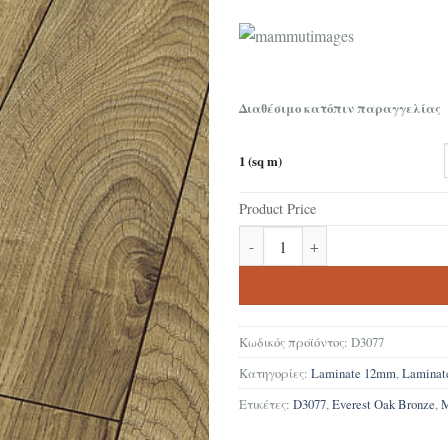
Διαθέσιμο κατόπιν παραγγελίας
1 (sq m)
Product Price
Δάπεδο Laminate Kronotex Mam
Κωδικός προϊόντος:
D3077
Κατηγορίες:
Laminate 12mm
,
Lamina
Ετικέτες:
D3077
,
Everest Oak Bronze
,