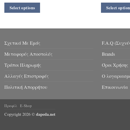
Select options
Select option
Σχετικά Με Εμάς
F.A.Q (Συχνέ
Μεταφορές Αποστολές
Brands
Τρόποι Πληρωμής
Όροι Χρήσης
Αλλαγές Επιστροφές
Ο λογαριασμ
Πολιτική Απορρήτου
Επικοινωνία
Προφίλ
E-Shop
dapeda.net
Copyright 2026 ©