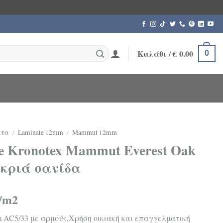
Καλάθι /
€
0.00
0
ατα
/
Laminate 12mm
/
Mammut 12mm
e Kronotex Mammut Everest Oak
ακριά σανίδα
/m2
 AC5/33 με αρμούς,Χρήση οικιακή και επαγγελματική