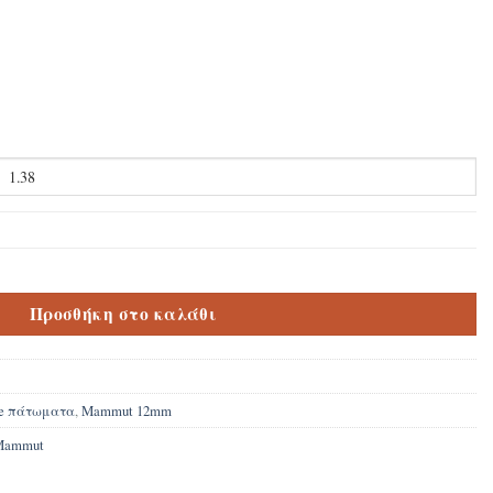
mut Everest Oak Bronze D3077 μακριά σανίδα ποσότητα
Προσθήκη στο καλάθι
te πάτωματα
,
Mammut 12mm
Mammut