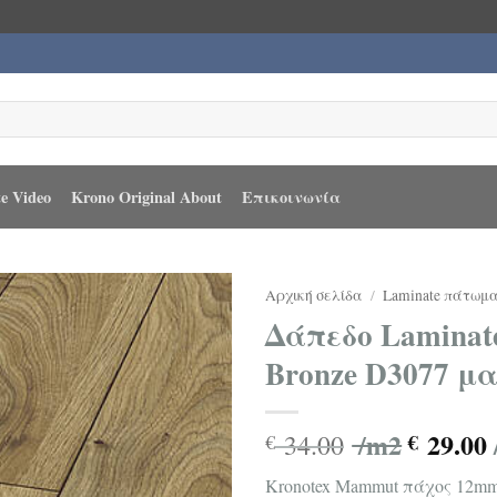
e Video
Krono Original About
Επικοινωνία
Αρχική σελίδα
/
Laminate πάτωμ
Δάπεδο Laminat
Bronze D3077 μ
/m2
29.00
34.00
€
€
Kronotex Mammut πάχος 12mm