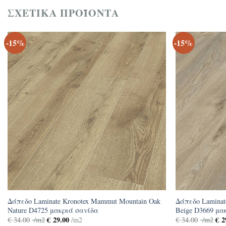
ΣΧΕΤΙΚΆ ΠΡΟΪΌΝΤΑ
-15%
-15%
Δάπεδο Laminate Kronotex Mammut Mountain Oak
Δάπεδο Laminat
Nature D4725 μακριά σανίδα
Beige D3669 μα
€
29.00
€
2
€
34.00
/m2
/m2
€
34.00
/m2