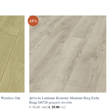
-15%
 Waveless Oak
Δάπεδο Laminate Kronotex Mammut Berg Eiche
Beige D4728 μακριά σανίδα
€
29.00
€
34.00
/m2
/m2