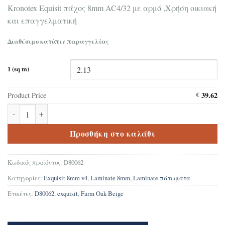
Kronotex Equisit πάχος 8mm AC4/32 με αρμό ,Χρήση οικιακή
και επαγγελματική
Διαθέσιμο κατόπιν παραγγελίας
1 (sq m)
39.62
Product Price
€
Δάπεδο Laminate Kronotex Exquisit Farm Oak Beige D80062 ποσότ
Προσθήκη στο καλάθι
Κωδικός προϊόντος:
D80062
Κατηγορίες:
Exquisit 8mm v4
,
Laminate 8mm
,
Laminate πάτωματα
Ετικέτες:
D80062
,
exquisit
,
Farm Oak Beige