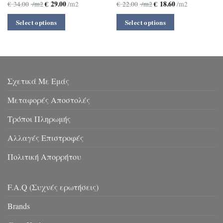
€
29.00
€
18.60
€
34.00
/m2
/m2
€
22.00
/m2
/m2
Select options
Select options
Σχετικά Με Εμάς
Μεταφορές Αποστολές
Τρόποι Πληρωμής
Αλλαγές Επιστροφές
Πολιτική Απορρήτου
F.A.Q (Συχνές ερωτήσεις)
Brands