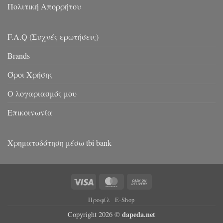
Πολιτική Απορρήτου
F.A.Q (Συχνές ερωτήσεις)
Brands
Όροι Χρήσης
Ο λογαριασμός μου
Επικοινωνία
Χρηματοδότηση μέσω tbi bank
Visa
MasterCard
Cash
On
Προφίλ
E-Shop
Delivery
dapeda.net
Copyright 2026 ©