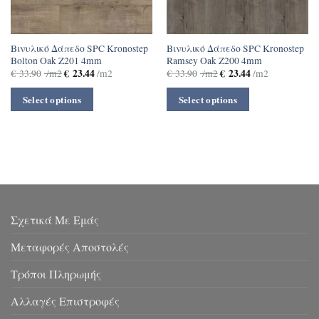
Βινυλικό Δάπεδο SPC Kronostep
Βινυλικό Δάπεδο SPC Kronostep
Bolton Oak Z201 4mm
Ramsey Oak Z200 4mm
€
23.44
€
23.44
€
33.90
/m2
/m2
€
33.90
/m2
/m2
Select options
Select options
Σχετικά Με Εμάς
Μεταφορές Αποστολές
Τρόποι Πληρωμής
Αλλαγές Επιστροφές