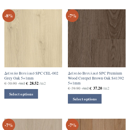
-8%
-7%
Δάπεδο Βινυλικό SPC CEL-002
Δάπεδο Βινυλικό SPC Premium
Grey Oak 5+1mm
Wood Corepel Brown Oak S41392
5+1mm
€
28.52
€
30.90
/m2
/m2
€
37.20
€
39.90
/m2
/m2
Select options
Select options
-7%
-7%