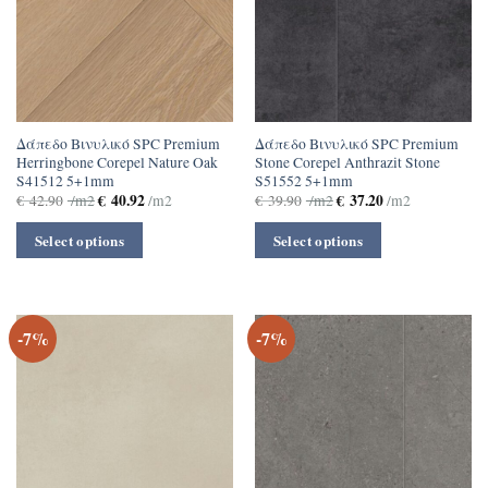
Δάπεδο Βινυλικό SPC Premium
Δάπεδο Βινυλικό SPC Premium
Herringbone Corepel Nature Oak
Stone Corepel Anthrazit Stone
S41512 5+1mm
S51552 5+1mm
€
40.92
€
37.20
€
42.90
/m2
/m2
€
39.90
/m2
/m2
Select options
Select options
-7%
-7%