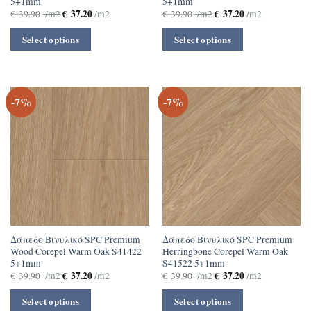
5+1mm
5+1mm
€
37.20
€
37.20
€
39.90
/m2
/m2
€
39.90
/m2
/m2
Select options
Select options
-7%
-7%
Δάπεδο Βινυλικό SPC Premium
Δάπεδο Βινυλικό SPC Premium
Wood Corepel Warm Oak S41422
Herringbone Corepel Warm Oak
5+1mm
S41522 5+1mm
€
37.20
€
37.20
€
39.90
/m2
/m2
€
39.90
/m2
/m2
Select options
Select options