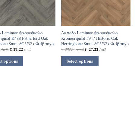
 Laminate ψαροκόκαλο
Δάπεδο Laminate ψαροκόκαλο
iginal K488 Patherford Oak
Kronooriginal 5947 Ηistoric Oak
gbone 8mm AC5/32 αδιάβροχο
Herringbone 8mm AC5/32 αδιάβροχο
€
27.22
€
27.22
/m2
/m2
€
29.90
/m2
/m2
ct options
Select options