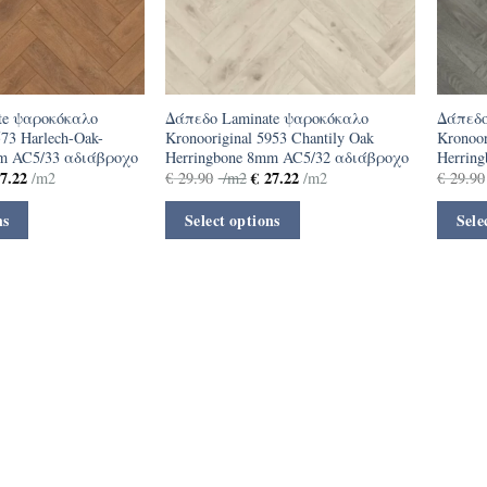
te ψαροκόκαλο
Δάπεδο Laminate ψαροκόκαλο
Δάπεδο
573 Harlech-Oak-
Kronooriginal 5953 Chantily Oak
Kronoor
mm AC5/33 αδιάβροχο
Herringbone 8mm AC5/32 αδιάβροχο
Herrin
7.22
€
27.22
/m2
€
29.90
/m2
/m2
€
29.90
ns
Select options
Sele