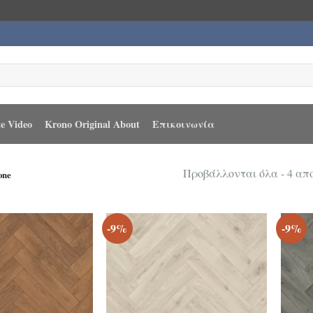
e Video
Krono Original About
Επικοινωνία
Προβάλλονται όλα - 4 α
one
-9%
-9%