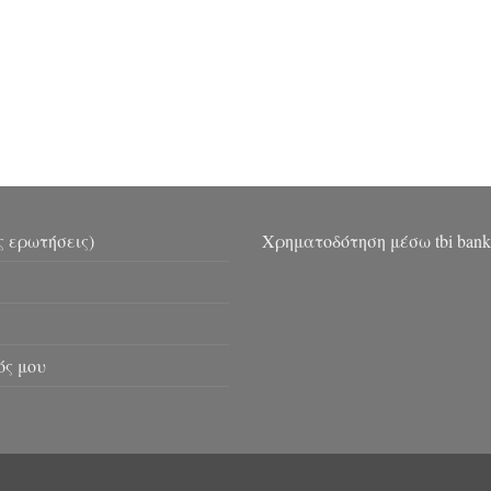
ς ερωτήσεις)
Χρηματοδότηση μέσω tbi bank
ός μου