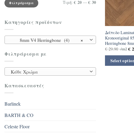
Ελάχιστη
Μέγιστη
€ 20
€ 30
Τιμή:
—
Φιλτράρισμα
τιμή
τιμή
Κατηγορίες προϊόντων
Δάπεδο Lamina
Kronooriginal 8
×
8mm V4 Herringbone (4)
Herringbone 8
€
2
€
29.90
/m2
Φιλτράρισμα με
Select optio
Κάθε Χρώμα
Κατασκευαστές
Barlinek
BARTH & CO
Celeste Floor