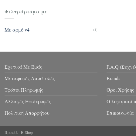
Φιλτράρισμα με
Με αρμό v4
(4)
Σχετικά Με Εμάς
F.A.Q (Συχνέ
Μεταφορές Αποστολές
Brands
Τρόποι Πληρωμής
Όροι Χρήσης
Αλλαγές Επιστροφές
Ο λογαριασμ
Πολιτική Απορρήτου
Επικοινωνία
Προφίλ
E-Shop