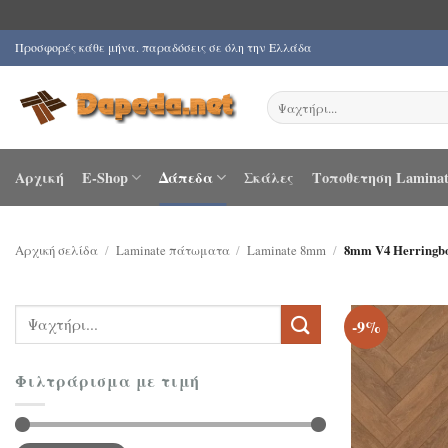
Μετάβαση
Προσφορές κάθε μήνα. παραδόσεις σε όλη την Ελλάδα
στο
περιεχόμενο
Αναζήτηση
για:
Αρχική
E-Shop
Δάπεδα
Σκάλες
Τοποθετηση Laminat
Αρχική σελίδα
/
Laminate πάτωματα
/
Laminate 8mm
/
8mm V4 Herringb
Αναζήτηση
-9%
για:
Φιλτράρισμα με τιμή