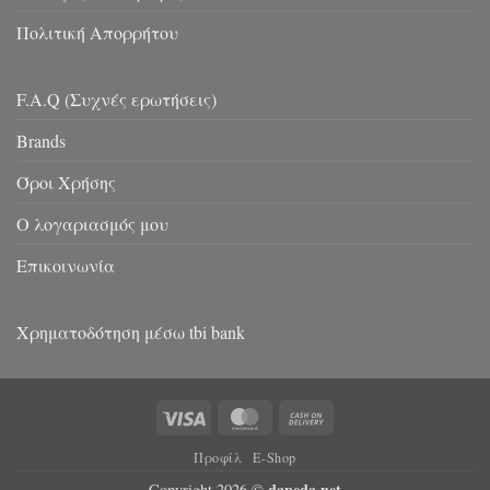
Πολιτική Απορρήτου
F.A.Q (Συχνές ερωτήσεις)
Brands
Όροι Χρήσης
Ο λογαριασμός μου
Επικοινωνία
Χρηματοδότηση μέσω tbi bank
Visa
MasterCard
Cash
On
Προφίλ
E-Shop
Delivery
dapeda.net
Copyright 2026 ©