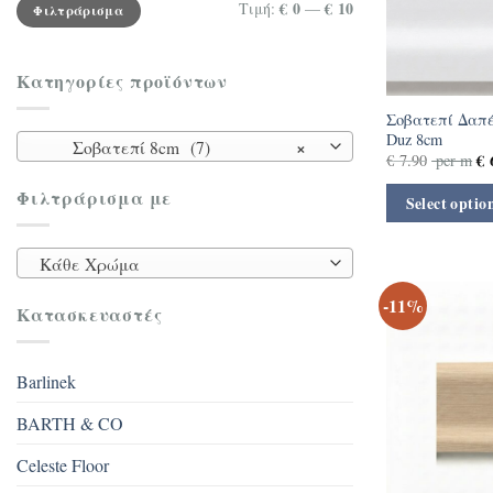
Ελάχιστη
Μέγιστη
€ 0
€ 10
Τιμή:
—
Φιλτράρισμα
τιμή
τιμή
Κατηγορίες προϊόντων
Σοβατεπί Δαπέ
Duz 8cm
×
Σοβατεπί 8cm (7)
€
6
€
7.90
per m
Φιλτράρισμα με
Select optio
Κάθε Χρώμα
-11%
Κατασκευαστές
Barlinek
BARTH & CO
Celeste Floor