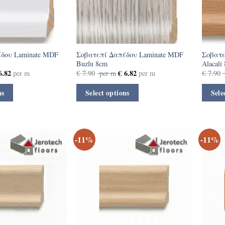
δου Laminate MDF
Σοβατεπί Δαπέδου Laminate MDF
Σοβατε
Buzlu 8cm
Alacali
.82
€
6.82
per m
€
7.90
per m
per m
€
7.90
ns
Select options
Sele
-11%
-11%