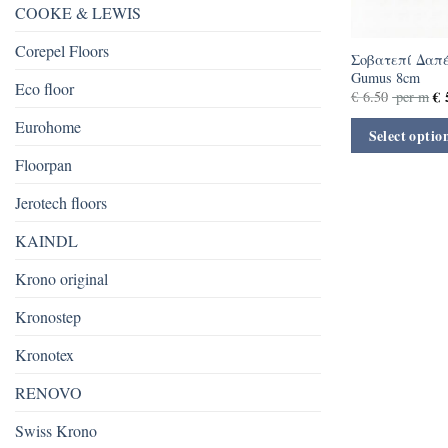
COOKE & LEWIS
Corepel Floors
Σοβατεπί Δαπέ
Gumus 8cm
Eco floor
€
5
€
6.50
per m
Eurohome
Select optio
Floorpan
Jerotech floors
KAINDL
Krono original
Kronostep
Kronotex
RENOVO
Swiss Krono