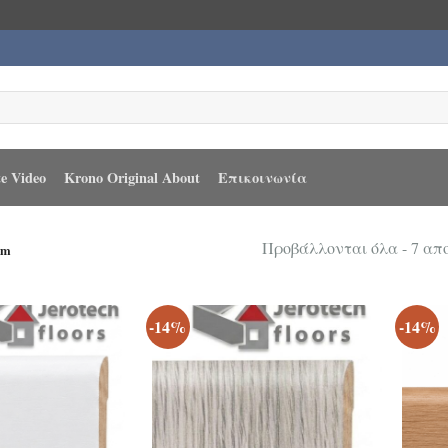
e Video
Krono Original About
Επικοινωνία
Προβάλλονται όλα - 7 α
cm
-14%
-14%