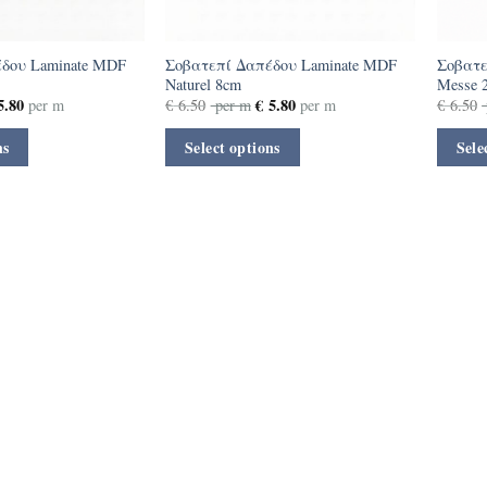
δου Laminate MDF
Σοβατεπί Δαπέδου Laminate MDF
Σοβατε
Naturel 8cm
Messe 
.80
€
5.80
per m
€
6.50
per m
per m
€
6.50
ns
Select options
Sele