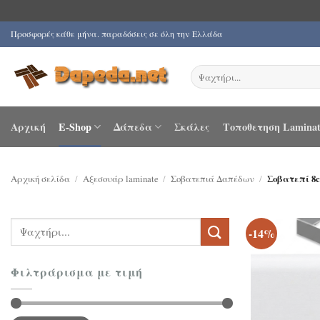
Μετάβαση
Προσφορές κάθε μήνα. παραδόσεις σε όλη την Ελλάδα
στο
περιεχόμενο
Αναζήτηση
για:
Αρχική
E-Shop
Δάπεδα
Σκάλες
Τοποθετηση Laminat
Αρχική σελίδα
/
Αξεσουάρ laminate
/
Σοβατεπιά Δαπέδων
/
Σοβατεπί 8
Αναζήτηση
-14%
για:
Φιλτράρισμα με τιμή