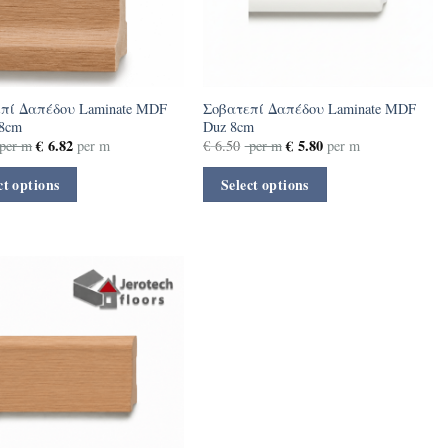
πί Δαπέδου Laminate MDF
Σοβατεπί Δαπέδου Laminate MDF
 8cm
Duz 8cm
€
6.82
€
5.80
per m
per m
€
6.50
per m
per m
ct options
Select options