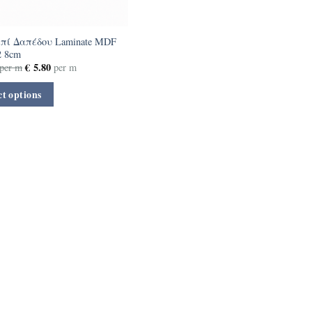
πί Δαπέδου Laminate MDF
2 8cm
€
5.80
per m
per m
ct options