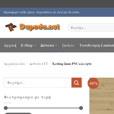
Μετάβαση
Προσφορές κάθε μήνα. παραδόσεις σε όλη την Ελλάδα
στο
περιεχόμενο
Αναζήτηση
για:
Αρχική
E-Shop
Δάπεδα
Σκάλες
Τοποθετηση Laminat
Αρχική σελίδα
/
Δάπεδα LVT
/
X-citing 2mm PVC κολλητό
Αναζήτηση
-11%
για:
Φιλτράρισμα με τιμή