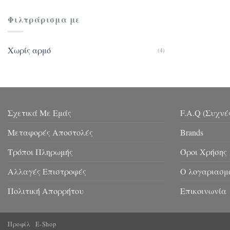
Φιλτράρισμα με
Χωρίς αρμό
(4)
Σχετικά Με Εμάς
F.A.Q (Συχνέ
Μεταφορές Αποστολές
Brands
Τρόποι Πληρωμής
Όροι Χρήσης
Αλλαγές Επιστροφές
Ο λογαριασμ
Πολιτική Απορρήτου
Επικοινωνία
Προφίλ
E-Shop