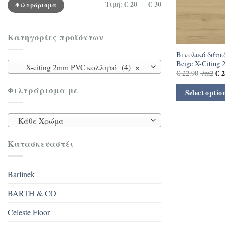
Ελάχιστη
Μέγιστη
€ 20
€ 30
Τιμή:
—
Φιλτράρισμα
τιμή
τιμή
Κατηγορίες προϊόντων
Βινυλικό δάπεδ
Beige X-Citing
×
X-citing 2mm PVC κολλητό (4)
€
2
€
22.90
/m2
Φιλτράρισμα με
Select optio
Κάθε Χρώμα
Κατασκευαστές
Barlinek
BARTH & CO
Celeste Floor