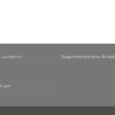
ς ερωτήσεις)
Χρηματοδότηση μέσω tbi bank
ός μου