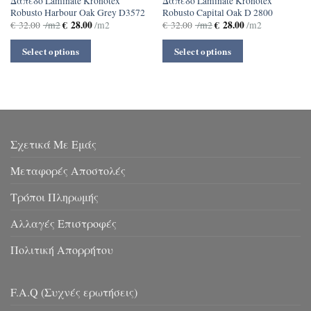
Δάπεδο Laminate Kronotex
Δάπεδο Laminate Kronotex
Robusto Harbour Oak Grey D3572
Robusto Capital Oak D 2800
€
28.00
€
28.00
€
32.00
/m2
/m2
€
32.00
/m2
/m2
Select options
Select options
Σχετικά Με Εμάς
Μεταφορές Αποστολές
Τρόποι Πληρωμής
Αλλαγές Επιστροφές
Πολιτική Απορρήτου
F.A.Q (Συχνές ερωτήσεις)