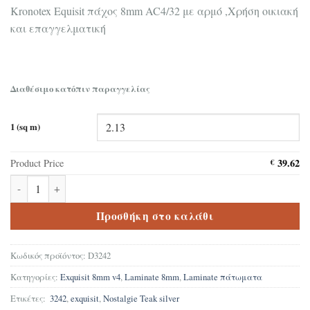
Kronotex Equisit πάχος 8mm AC4/32 με αρμό ,Χρήση οικιακή
και επαγγελματική
Διαθέσιμο κατόπιν παραγγελίας
1 (sq m)
39.62
Product Price
€
Δάπεδο Laminate Kronotex Exquisit Nostalgie Teak silver D 3242 π
Προσθήκη στο καλάθι
Κωδικός προϊόντος:
D3242
Κατηγορίες:
Exquisit 8mm v4
,
Laminate 8mm
,
Laminate πάτωματα
Ετικέτες:
3242
,
exquisit
,
Nostalgie Teak silver