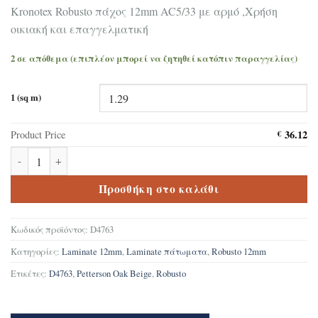
Kronotex Robusto πάχος 12mm AC5/33 με αρμό ,Χρήση
οικιακή και επαγγελματική
2 σε απόθεμα (επιπλέον μπορεί να ζητηθεί κατόπιν παραγγελίας)
1 (sq m)
36.12
Product Price
€
Δάπεδο Laminate Kronotex Robusto Petterson Oak Beige D4763 πο
Προσθήκη στο καλάθι
Κωδικός προϊόντος:
D4763
Κατηγορίες:
Laminate 12mm
,
Laminate πάτωματα
,
Robusto 12mm
Ετικέτες:
D4763
,
Petterson Oak Beige
,
Robusto