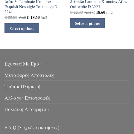
Δάπεδο Laminate Kronotex
Δάπεδο Laminate Kronotex Atlas
Exquisit Nostalgie Teak beige D
Oak white D 3223
3241
€
18.60
€
22.00
/m2
/m2
€
18.60
€
22.00
/m2
/m2
Select options
Select options
Σχετικά Με Εμάς
Μεταφορές Αποστολές
Τρόποι Πληρωμής
Αλλαγές Επιστροφές
Πολιτική Απορρήτου
F.A.Q (Συχνές ερωτήσεις)