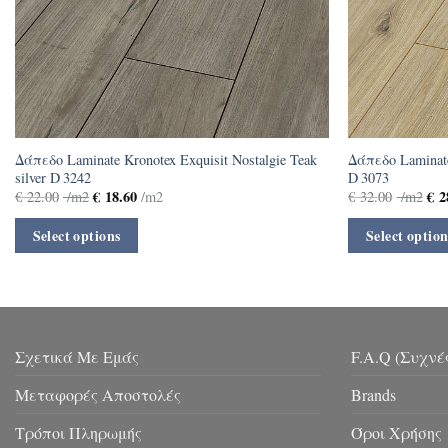
Δάπεδο Laminate Kronotex Exquisit Nostalgie Teak
Δάπεδο Laminate
silver D 3242
D 3073
€
18.60
€
2
€
22.00
/m2
/m2
€
32.00
/m2
Select options
Select option
Σχετικά Με Εμάς
F.A.Q (Συχνέ
Μεταφορές Αποστολές
Brands
Τρόποι Πληρωμής
Όροι Χρήσης