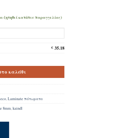
να ζητηθεί κατόπιν παραγγελίας)
35.18
€
Οak Fresco Leave 8mm ποσότητα
στο καλάθι
 eco
,
Laminate πάτωματα
ve 8mm
,
kaindl