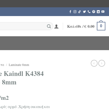
Καλάθι /
€
0.00
0
ατα
/
Laminate 8mm
 Kaindl K4384
e 8mm
/m2
ωρίς αρμό .Χρήση οικιακή και