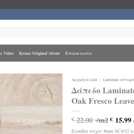
e Video
Krono Original About
Επικοινωνία
Αρχική σελίδα
/
Laminate πάτωμ
Δάπεδο Laminate
Οak Fresco Leav
/m2
15.99
22.00
€
€
Econflor πάχος 8mm AC4/32 x