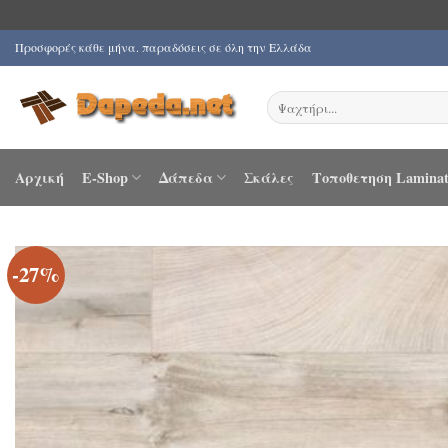
Μετάβαση
Προσφορές κάθε μήνα. παραδόσεις σε όλη την Ελλάδα
στο
περιεχόμενο
Αναζήτηση
για:
Αρχική
E-Shop
Δάπεδα
Σκάλες
Τοποθετηση Laminat
-27%