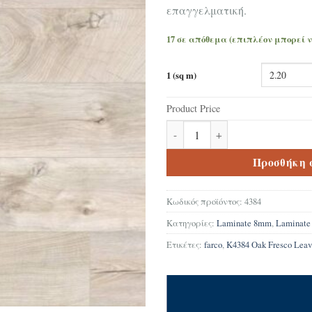
επαγγελματική.
17 σε απόθεμα (επιπλέον μπορεί 
1 (sq m)
Product Price
Δάπεδο Laminate Kaindl K4384 
Προσθήκη 
Κωδικός προϊόντος:
4384
Κατηγορίες:
Laminate 8mm
,
Laminate
Ετικέτες:
farco
,
K4384 Οak Fresco Lea