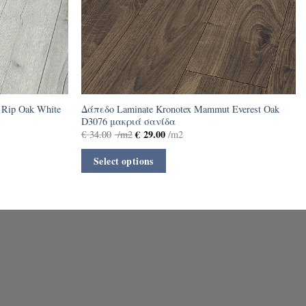
 Rip Oak White
Δάπεδο Laminate Kronotex Mammut Everest Oak
D3076 μακριά σανίδα
€
29.00
€
34.00
/m2
/m2
Select options