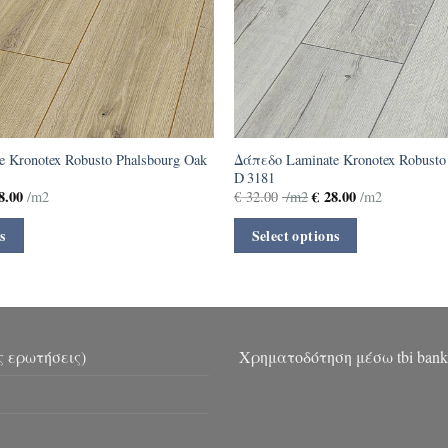
 Kronotex Robusto Phalsbourg Oak
Δάπεδο Laminate Kronotex Robusto
D 3181
8.00
€
28.00
/m2
€
32.00
/m2
/m2
s
Select options
ς ερωτήσεις)
Χρηματοδότηση μέσω tbi bank