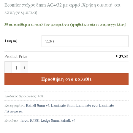
Econflor πάχος 8mm AC4/32 με αρμό .Χρήση οικιακή και
επαγγελματική.
39 σε απόθεμα (επιπλέον μπορεί να ζητηθεί κατόπιν παραγγελίας)
1 (sq m)
37.84
Product Price
€
Δάπεδο Laminate Kaindl K4381 Lodge 8mm ποσότητα
Προσθήκη στο καλάθι
Κωδικός προϊόντος:
4381
Κατηγορίες:
Kaindl 8mm v4
,
Laminate 8mm
,
Laminate eco
,
Laminate
πάτωματα
Ετικέτες:
farco
,
K4381 Lodge 8mm
,
kaindl
,
v4