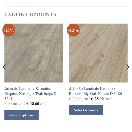
ΣΧΕΤΙΚΆ ΠΡΟΪΌΝΤΑ
-15%
-13%
Δάπεδο Laminate Kronotex
Δάπεδο Laminate Kronotex
Exquisit Nostalgie Teak beige D
Robusto Rip Oak Nature D 3180
3241
€
28.00
€
32.00
/m2
/m2
€
18.60
€
22.00
/m2
/m2
Select options
Select options