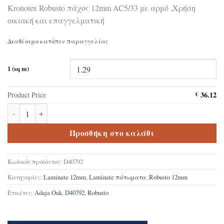
Kronotex Robusto πάχος 12mm AC5/33 με αρμό ,Χρήση
οικιακή και επαγγελματική
Διαθέσιμο κατόπιν παραγγελίας
1 (sq m)
36.12
Product Price
€
Δάπεδο Laminate Kronotex Robusto Adaja Oak D40792 ποσότητα
Προσθήκη στο καλάθι
Κωδικός προϊόντος:
D40792
Κατηγορίες:
Laminate 12mm
,
Laminate πάτωματα
,
Robusto 12mm
Ετικέτες:
Adaja Oak
,
D40792
,
Robusto