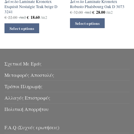
Δάπεδο Laminate Kronotex
Δάπεδο Laminate Kronotex
Exquisit Nostalgie Teak beige D
Robusto Phalsbourg Oak D 3073
3241
€
28.00
€
32.00
/m2
/m2
€
18.60
€
22.00
/m2
/m2
Select options
Select options
Σχετικά Με Εμάς
Μεταφορές Αποστολές
Τρόποι Πληρωμής
Αλλαγές Επιστροφές
Πολιτική Απορρήτου
F.A.Q (Συχνές ερωτήσεις)