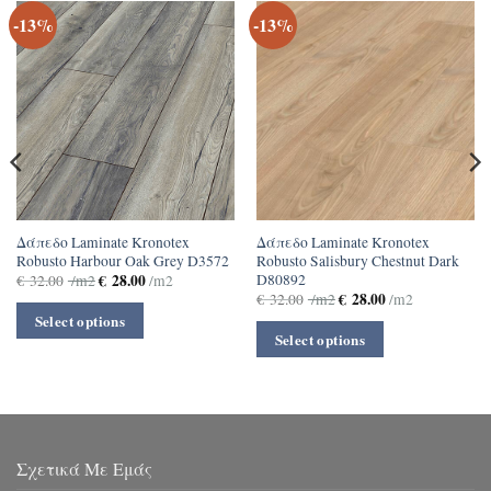
-13%
-13%
Δάπεδο Laminate Kronotex
Δάπεδο Laminate Kronotex
Robusto Harbour Oak Grey D3572
Robusto Salisbury Chestnut Dark
D80892
€
28.00
€
32.00
/m2
/m2
€
28.00
€
32.00
/m2
/m2
Select options
Select options
Σχετικά Με Εμάς