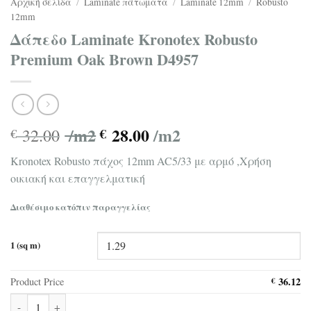
Αρχική σελίδα
/
Laminate πάτωματα
/
Laminate 12mm
/
Robusto
12mm
Δάπεδο Laminate Kronotex Robusto
Premium Oak Brown D4957
/m2
28.00
/m2
32.00
€
€
Kronotex Robusto πάχος 12mm AC5/33 με αρμό ,Χρήση
οικιακή και επαγγελματική
Διαθέσιμο κατόπιν παραγγελίας
1 (sq m)
36.12
Product Price
€
Δάπεδο Laminate Kronotex Robusto Premium Oak Brown D4957 πο