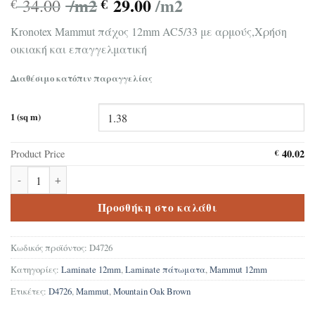
/m2
29.00
/m2
34.00
€
€
Kronotex Mammut πάχος 12mm AC5/33 με αρμούς,Χρήση
οικιακή και επαγγελματική
Διαθέσιμο κατόπιν παραγγελίας
1 (sq m)
40.02
Product Price
€
Δάπεδο Laminate Kronotex Mammut Mountain Oak Brown D4726 
Προσθήκη στο καλάθι
Κωδικός προϊόντος:
D4726
Κατηγορίες:
Laminate 12mm
,
Laminate πάτωματα
,
Mammut 12mm
Ετικέτες:
D4726
,
Mammut
,
Mountain Oak Brown