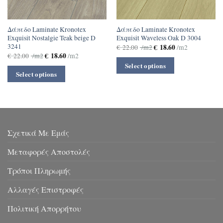
Δάπεδο Laminate Kronotex
Δάπεδο Laminate Kronotex
Exquisit Nostalgie Teak beige D
Exquisit Waveless Oak D 3004
3241
€
18.60
€
22.00
/m2
/m2
€
18.60
€
22.00
/m2
/m2
Select options
Select options
Σχετικά Με Εμάς
Μεταφορές Αποστολές
Τρόποι Πληρωμής
Αλλαγές Επιστροφές
Πολιτική Απορρήτου