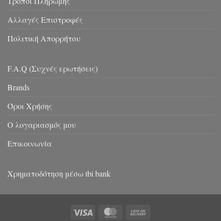
Τρόποι Πληρωμής
Αλλαγές Επιστροφές
Πολιτική Απορρήτου
F.A.Q (Συχνές ερωτήσεις)
Brands
Όροι Χρήσης
Ο λογαριασμός μου
Επικοινωνία
Χρηματοδότηση μέσω tbi bank
Visa
MasterCard
Cash