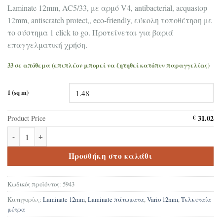
Laminate 12mm, AC5/33, με αρμό V4, antibacterial, acquastop
12mm, antiscratch protect,, eco-friendly, εύκολη τοποθέτηση με
το σύστημα 1 click to go. Προτείνεται για βαριά
επαγγελματική χρήση.
33 σε απόθεμα (επιπλέον μπορεί να ζητηθεί κατόπιν παραγγελίας)
1 (sq m)
31.02
Product Price
€
Δάπεδο Laminate Krono original Vario Vintage Hickory 5943 12mm
Προσθήκη στο καλάθι
Κωδικός προϊόντος:
5943
Κατηγορίες:
Laminate 12mm
,
Laminate πάτωματα
,
Vario 12mm
,
Τελευταία
μέτρα