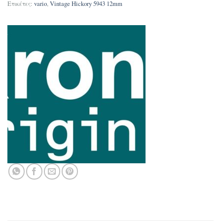
Ετικέτες:
vario
,
Vintage Hickory 5943 12mm