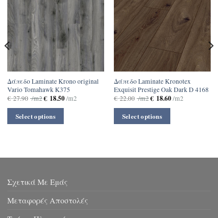
Δάπεδο Laminate Krono original
Δάπεδο Laminate Kronotex
Vario Tomahawk K375
Exquisit Prestige Oak Dark D 4168
€
18.50
€
18.60
€
27.90
/m2
/m2
€
22.00
/m2
/m2
Select options
Select options
Σχετικά Με Εμάς
Μεταφορές Αποστολές