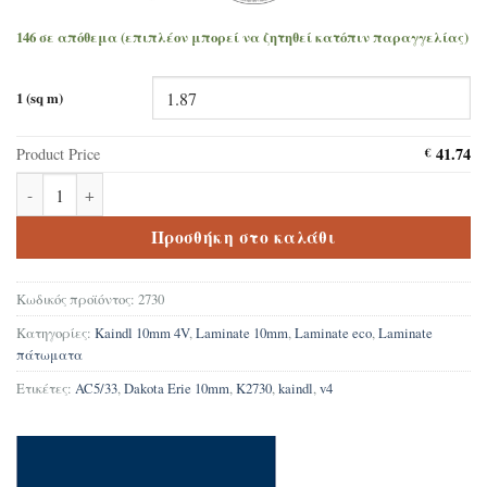
146 σε απόθεμα (επιπλέον μπορεί να ζητηθεί κατόπιν παραγγελίας)
1 (sq m)
41.74
Product Price
€
Δάπεδο Laminate Kaindl K2730 Dakota Erie 10mm ποσότητα
Προσθήκη στο καλάθι
Κωδικός προϊόντος:
2730
Κατηγορίες:
Kaindl 10mm 4V
,
Laminate 10mm
,
Laminate eco
,
Laminate
πάτωματα
Ετικέτες:
AC5/33
,
Dakota Erie 10mm
,
K2730
,
kaindl
,
v4