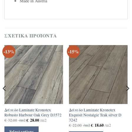
Made in Austria
ΣΧΕΤΙΚΆ ΠΡΟΪΌΝΤΑ
-13%
-15%
Δάπεδο Laminate Kronotex
Δάπεδο Laminate Kronotex
Robusto Harbour Oak Grey D3572
Exquisit Nostalgie Teak silver D
3242
€
28.00
€
32.00
/m2
/m2
€
18.60
€
22.00
/m2
/m2
Select options