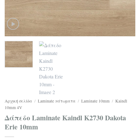
Αρχική σελίδα
/
Laminate πάτωματα
/
Laminate 10mm
/
Kaindl
10mm 4V
Δάπεδο Laminate Kaindl K2730 Dakota
Erie 10mm