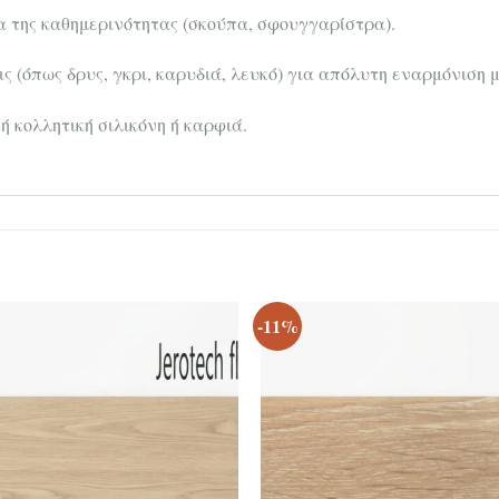
 της καθημερινότητας (σκούπα, σφουγγαρίστρα).
 (όπως δρυς, γκρι, καρυδιά, λευκό) για απόλυτη εναρμόνιση 
ή κολλητική σιλικόνη ή καρφιά.
-11%