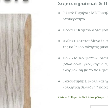
Χαρακτηριστικά & Π
Υλικό: Πυρήνας MDF υψηλ
σταθερότητα.
Προφίλ: Καμπύλο για μοντ
Ανθεκτικότητα: Μεγάλη α
της καθημερινότητας (σκο
Ποικιλία Χρωμάτων: Διαθ
(όπως δρυς, γκρι, καρυδιά
εναρμόνιση με το πάτωμά
Τοποθέτηση: Εύκολη και γ
κολλητική σιλικόνη ή καρφ
93 σε απόθεμα (επιπλέον μπορεί 