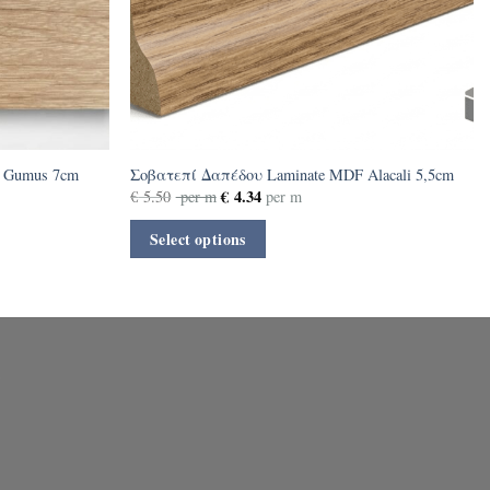
 Gumus 7cm
Σοβατεπί Δαπέδου Laminate MDF Alacali 5,5cm
€
4.34
€
5.50
per m
per m
Select options