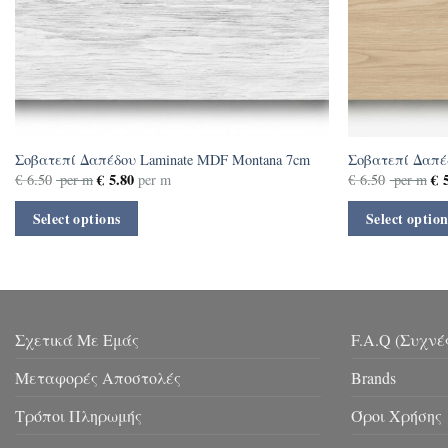
Σοβατεπί Δαπέδου Laminate MDF Montana 7cm
Σοβατεπί Δαπέδ
€
5.80
€
5
€
6.50
per m
per m
€
6.50
per m
Select options
Select option
Σχετικά Με Εμάς
F.A.Q (Συχνέ
Μεταφορές Αποστολές
Brands
Τρόποι Πληρωμής
Όροι Χρήσης