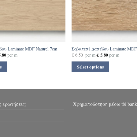
ου Laminate MDF Naturel 7cm
Σοβατεπί Δαπέδου Laminate MDF
.80
€
5.80
per m
€
6.50
per m
per m
s
Select options
ς ερωτήσεις)
Χρηματοδότηση μέσω tbi bank