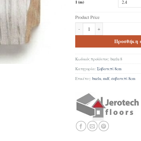
1 (m)
Product Price
Σοβατεπί Δαπέδου Laminate M
Προσθήκη 
Κωδικός προϊόντος:
buzlu 8
Κατηγορία:
Σοβατεπί 8cm
Ετικέτες:
buzlu
,
mdf
,
σοβατεπί 8cm