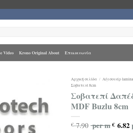
e Video
Krono Original About
Επικοινωνία
Αρχική σελίδα
/
Αξεσουάρ lamina
Σοβατεπί 8cm
Σοβατεπί Δαπέδ
MDF Buzlu 8cm
per m
6.82
7.90
€
€