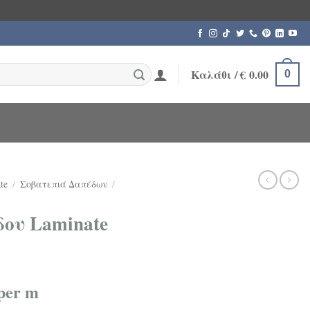
Καλάθι /
€
0.00
0
te
/
Σοβατεπιά Δαπέδων
/
ου Laminate
per m