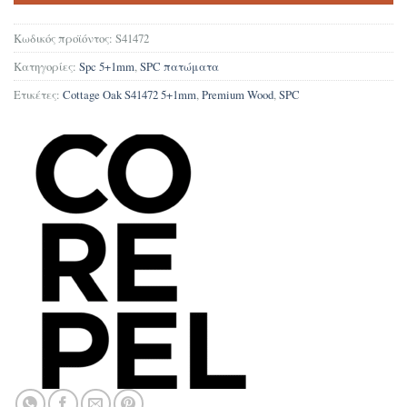
Κωδικός προϊόντος:
S41472
Κατηγορίες:
Spc 5+1mm
,
SPC πατώματα
Ετικέτες:
Cottage Oak S41472 5+1mm
,
Premium Wood
,
SPC