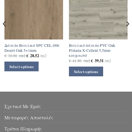
Δάπεδο Βινυλικό SPC CEL-006
Βινυλικό δάπεδο PVC Oak
Desert Oak 5+1mm
Pistasia X-Cellent 5,5mm
κουμπωτό
€
28.52
€
30.90
/m2
/m2
€
39.31
€
41.90
/m2
/m2
Select options
Select options
Σχετικά Με Εμάς
Μεταφορές Αποστολές
Τρόποι Πληρωμής