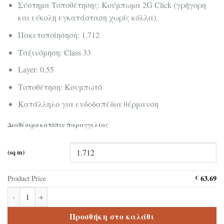
Σύστημα Τοποθέτησης: Κούμπωμα 2G Click (γρήγορη
και εύκολη εγκατάσταση χωρίς κόλλα).
Πακετοποίησηση: 1,712
Ταξινόμηση: Class 33
Layer: 0.55
Τοποθέτηση: Κουμπωτό
Κατάλληλο για ενδοδαπέδια θέρμανση
Διαθέσιμο κατόπιν παραγγελίας
(sq m)
63.69
Product Price
€
Δάπεδο Βινυλικό SPC Premium Wood Corepel Cottage Oak S4147
Προσθήκη στο καλάθι