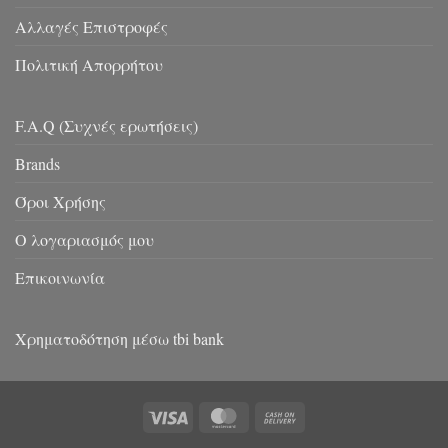
Αλλαγές Επιστροφές
Πολιτική Απορρήτου
F.A.Q (Συχνές ερωτήσεις)
Brands
Όροι Χρήσης
Ο λογαριασμός μου
Επικοινωνία
Χρηματοδότηση μέσω tbi bank
Visa
MasterCard
Cash
On