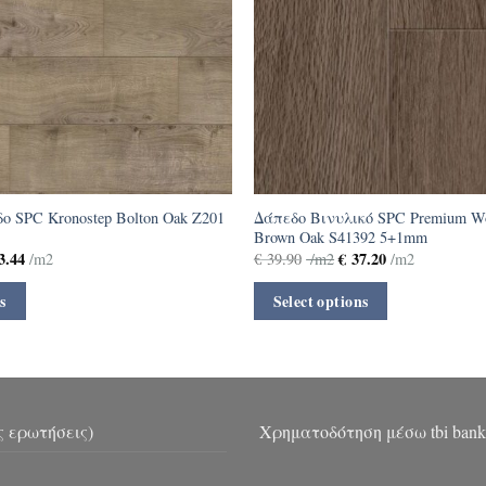
ο SPC Kronostep Bolton Oak Z201
Δάπεδο Βινυλικό SPC Premium Wo
Brown Oak S41392 5+1mm
3.44
€
37.20
/m2
€
39.90
/m2
/m2
s
Select options
ς ερωτήσεις)
Χρηματοδότηση μέσω tbi bank