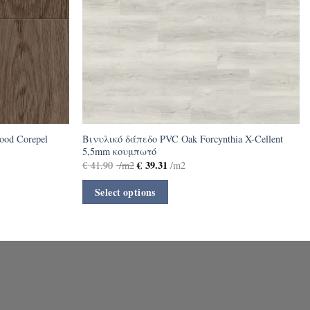
od Corepel
Βινυλικό δάπεδο PVC Oak Forcynthia X-Cellent
5,5mm κουμπωτό
€
39.31
€
41.90
/m2
/m2
Select options