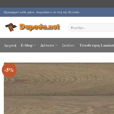
Μετάβαση
Προσφορές κάθε μήνα. παραδόσεις σε όλη την Ελλάδα
στο
περιεχόμενο
Αναζήτηση
για:
Αρχική
E-Shop
Δάπεδα
Σκάλες
Τοποθετηση Laminat
-5%