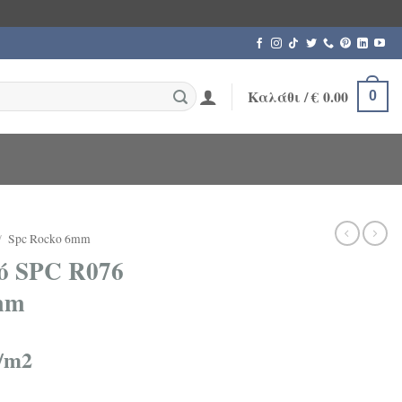
Καλάθι /
€
0.00
0
/
Spc Rocko 6mm
ό SPC R076
mm
/m2