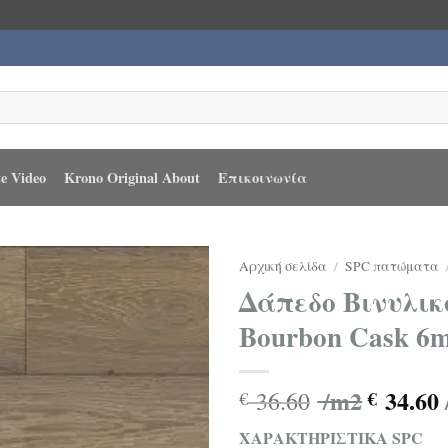
e Video
Krono Original About
Επικοινωνία
Αρχική σελίδα
/
SPC πατώματα
Δάπεδο Βινυλικ
Bourbon Cask 6
/m2
34.60
36.60
€
€
ΧΑΡΑΚΤΗΡΙΣΤΙΚΑ SPC