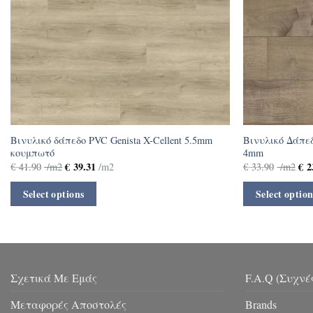
Βινυλικό δάπεδο PVC Genista X-Cellent 5.5mm
Βινυλικό Δάπεδ
κουμπωτό
4mm
€
39.31
€
2
€
41.90
/m2
/m2
€
33.90
/m2
Select options
Select option
Σχετικά Με Εμάς
F.A.Q (Συχνέ
Μεταφορές Αποστολές
Brands