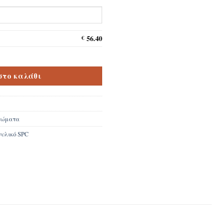
56.40
€
urbon Cask 6mm ποσότητα
στο καλάθι
τώματα
νυλικό SPC