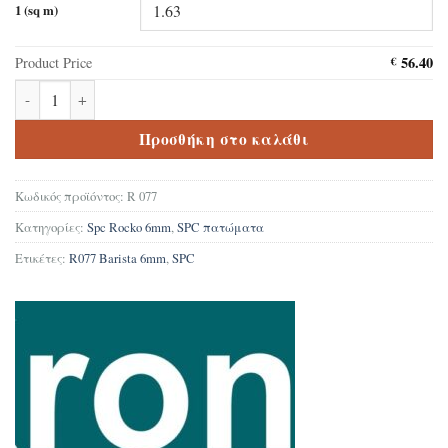
1 (sq m)
56.40
Product Price
€
Δάπεδο Βινυλικό SPC R077 Barista 6mm ποσότητα
Προσθήκη στο καλάθι
Κωδικός προϊόντος:
R 077
Κατηγορίες:
Spc Rocko 6mm
,
SPC πατώματα
Ετικέτες:
R077 Barista 6mm
,
SPC