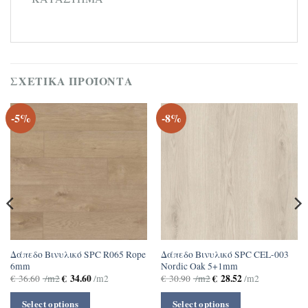
ΣΧΕΤΙΚΆ ΠΡΟΪΌΝΤΑ
-5%
-8%
Δάπεδο Βινυλικό SPC R065 Rope
Δάπεδο Βινυλικό SPC CEL-003
6mm
Nordic Oak 5+1mm
€
34.60
€
28.52
€
36.60
/m2
/m2
€
30.90
/m2
/m2
Select options
Select options