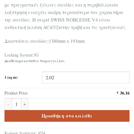
με πραγματικές ξύλινες σανίδες και η περιβάλλουσα
λοξότμηση ενισχύει ακόμη περισσότερο τον χαρακτήρα
της σανίδας. Η σειρά SWISS NOBLESSE V4 είναι
ανθεκτική (κλάση AC4/32)στην τριβή και τις γρατζουνιές.
Διαστάσεις σανίδας:1380mm x 193mm
Locking System:5G
Διαθέσιμο κατόπιν παραγγελίας
1 (sq m)
36.16
Product Price
€
Δάπεδο Laminate Swiss Krono Noblesse 4534 V4 8mm ποσότητα
Προσθήκη στο καλάθι
Κωδικός προϊόντος:
4534