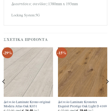
Διαστάσεις σανίδας:1380mm x 193mm
Locking System:5G
ΣΧΕΤΙΚΆ ΠΡΟΪΌΝΤΑ
-29%
-15%
Δάπεδο Laminate Krono original
Δάπεδο Laminate Kronotex
Modera Atlas Oak K031
Exquisit Prestige Oak Light D 4169
€
16.40
€
18.60
€
23.00
/m2
/m2
€
22.00
/m2
/m2