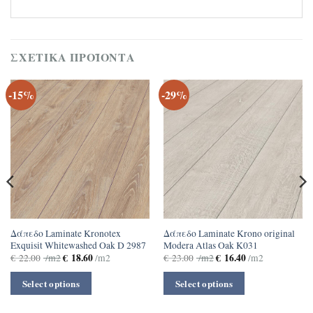
ΣΧΕΤΙΚΆ ΠΡΟΪΌΝΤΑ
-15%
-29%
Δάπεδο Laminate Kronotex
Δάπεδο Laminate Krono original
Exquisit Whitewashed Oak D 2987
Modera Atlas Oak K031
€
18.60
€
16.40
€
22.00
/m2
/m2
€
23.00
/m2
/m2
Select options
Select options