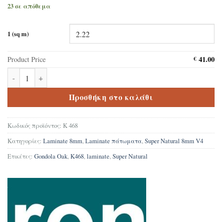
23 σε απόθεμα
1 (sq m)
41.00
Product Price
€
Δάπεδο Laminate Krono original Super Natural Gondola Oak K468
Προσθήκη στο καλάθι
Κωδικός προϊόντος:
K 468
Κατηγορίες:
Laminate 8mm
,
Laminate πάτωματα
,
Super Natural 8mm V4
Ετικέτες:
Gondola Oak
,
K468
,
laminate
,
Super Natural