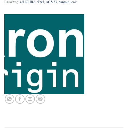
Ετικέτες:
48HOURS
,
5945
,
AC5/33
,
baronial oak