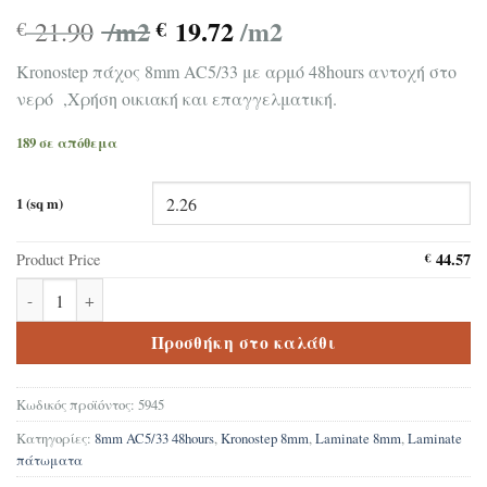
/m2
19.72
/m2
21.90
€
€
Kronostep πάχος 8mm AC5/33 με αρμό 48hours αντοχή στο
νερό ,Χρήση οικιακή και επαγγελματική.
189 σε απόθεμα
1 (sq m)
44.57
Product Price
€
Δάπεδο Laminate Kronostep Baronial Oak 5945 8mm με αρμό ΑC5/
Προσθήκη στο καλάθι
Κωδικός προϊόντος:
5945
Κατηγορίες:
8mm AC5/33 48hours
,
Kronostep 8mm
,
Laminate 8mm
,
Laminate
πάτωματα