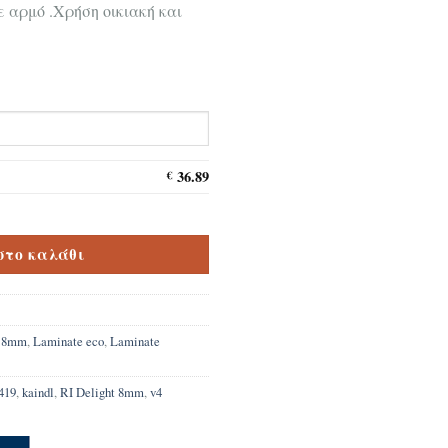
ε αρμό .Χρήση οικιακή και
36.89
€
RI Delight 8mm ποσότητα
στο καλάθι
e 8mm
,
Laminate eco
,
Laminate
419
,
kaindl
,
RI Delight 8mm
,
v4