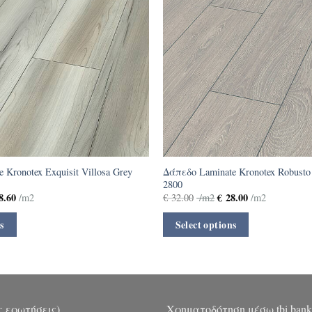
 Kronotex Exquisit Villosa Grey
Δάπεδο Laminate Kronotex Robusto
2800
8.60
€
28.00
/m2
€
32.00
/m2
/m2
s
Select options
ς ερωτήσεις)
Χρηματοδότηση μέσω tbi bank