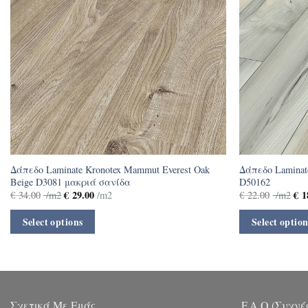
Δάπεδο Laminate Kronotex Mammut Everest Oak
Δάπεδο Laminate
Beige D3081 μακριά σανίδα
D50162
€
29.00
€
1
€
34.00
/m2
/m2
€
22.00
/m2
Select options
Select option
Σχετικά Με Εμάς
F.A.Q (Συχνέ