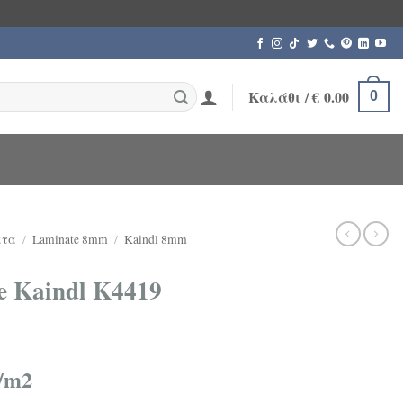
Καλάθι /
€
0.00
0
ατα
/
Laminate 8mm
/
Kaindl 8mm
 Kaindl K4419
/m2