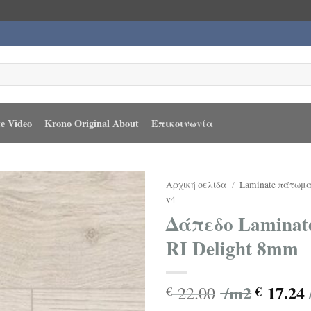
e Video
Krono Original About
Επικοινωνία
Αρχική σελίδα
/
Laminate πάτωμ
v4
Δάπεδο Laminate
RI Delight 8mm
/m2
17.24
22.00
€
€