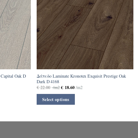
 Capital Oak D
Δάπεδο Laminate Kronotex Exquisit Prestige Oak
Dark D 4168
€
18.60
€
22.00
/m2
/m2
Select options