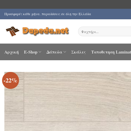
Μετάβαση
Προσφορές κάθε μήνα. παραδόσεις σε όλη την Ελλάδα
στο
περιεχόμενο
Αναζήτηση
για:
Αρχική
E-Shop
Δάπεδα
Σκάλες
Τοποθετηση Laminat
-22%