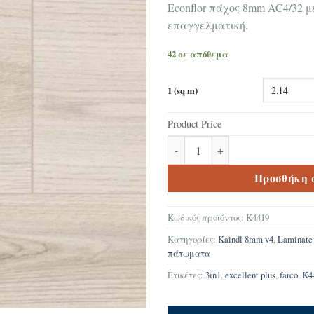
Econflor πάχος 8mm AC4/32 μ
επαγγελματική.
42 σε απόθεμα
1 (sq m)
Product Price
Δάπεδο Laminate Kaindl K4419 
Προσθήκη 
Κωδικός προϊόντος:
K4419
Κατηγορίες:
Kaindl 8mm v4
,
Laminat
πάτωματα
Ετικέτες:
3in1
,
excellent plus
,
farco
,
K4