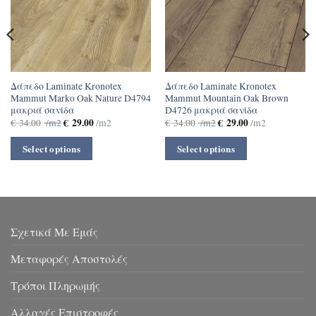
Δάπεδο Laminate Kronotex
Δάπεδο Laminate Kronotex
Mammut Marko Oak Nature D4794
Mammut Mountain Oak Brown
μακριά σανίδα
D4726 μακριά σανίδα
€
29.00
€
29.00
€
34.00
/m2
/m2
€
34.00
/m2
/m2
Select options
Select options
Σχετικά Με Εμάς
Μεταφορές Αποστολές
Τρόποι Πληρωμής
Αλλαγές Επιστροφές