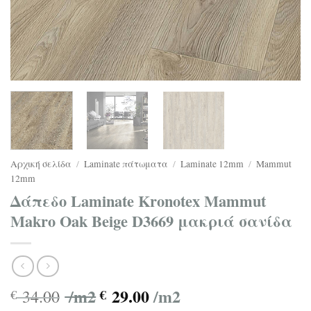
Αρχική σελίδα
/
Laminate πάτωματα
/
Laminate 12mm
/
Mammut
12mm
Δάπεδο Laminate Kronotex Mammut
Makro Oak Beige D3669 μακριά σανίδα
/m2
29.00
/m2
34.00
€
€