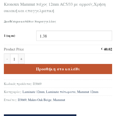
Kronotex Mammut πάχος 12mm AC5/33 με αρμούς,Χρήση
οικιακή και επαγγελματική
Διαθέσιμο κατόπιν παραγγελίας
1 (sq m)
40.02
Product Price
€
Δάπεδο Laminate Kronotex Mammut Makro Oak Beige D3669 μακ
Προσθήκη στο καλάθι
Κωδικός προϊόντος:
D3669
Κατηγορίες:
Laminate 12mm
,
Laminate πάτωματα
,
Mammut 12mm
Ετικέτες:
D3669
,
Makro Oak Beige
,
Mammut