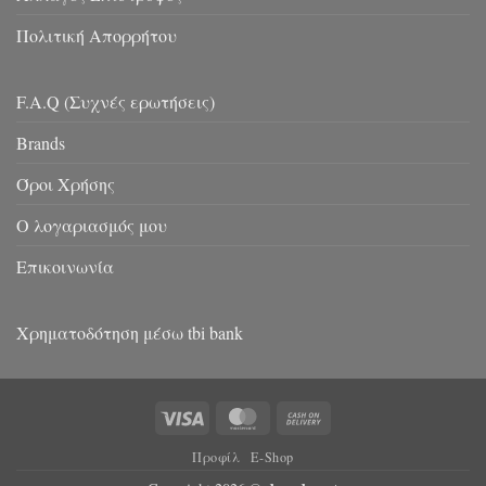
Πολιτική Απορρήτου
F.A.Q (Συχνές ερωτήσεις)
Brands
Όροι Χρήσης
Ο λογαριασμός μου
Επικοινωνία
Χρηματοδότηση μέσω tbi bank
Visa
MasterCard
Cash
On
Προφίλ
E-Shop
Delivery