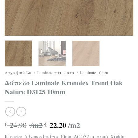
Αρχική σελίδα
/
Laminate πάτωματα
/
Laminate 10mm
Δάπεδο Laminate Kronotex Trend Oak
Nature D3125 10mm
/m2
22.20
/m2
24.90
€
€
Kronotex Advanced πάχος 10mm AC4/32 με αρμό .Χρήση