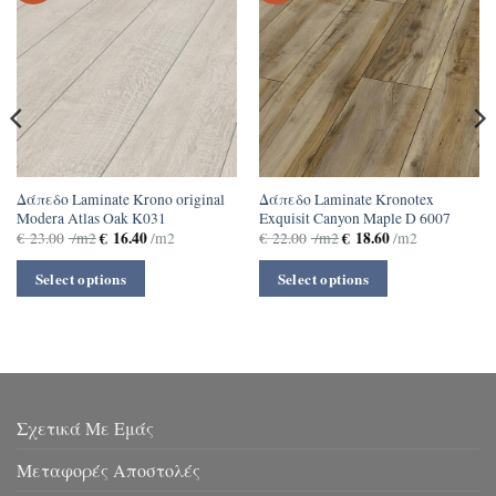
Δάπεδο Laminate Krono original
Δάπεδο Laminate Kronotex
Modera Atlas Oak K031
Exquisit Canyon Maple D 6007
€
16.40
€
18.60
€
23.00
/m2
/m2
€
22.00
/m2
/m2
Select options
Select options
Σχετικά Με Εμάς
Μεταφορές Αποστολές