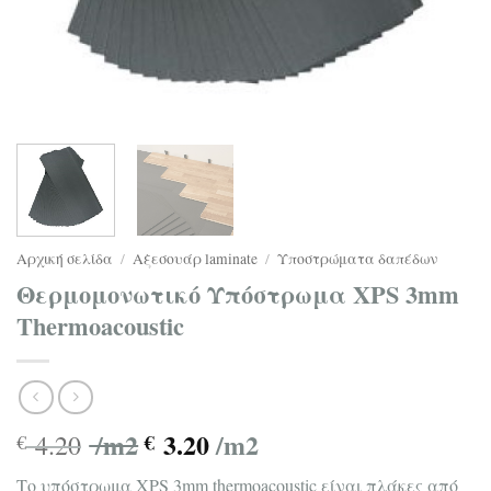
Αρχική σελίδα
/
Αξεσουάρ laminate
/
Υποστρώματα δαπέδων
Θερμομονωτικό Υπόστρωμα ΧPS 3mm
Thermoacoustic
/m2
3.20
/m2
4.20
€
€
Το υπόστρωμα XPS 3mm thermoacoustic είναι πλάκες από