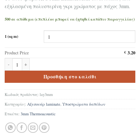
εξηλασμένη πολυστερίνη γκρι χρώματος με πάχος 3mm.
500 σε απόθεμα (επιπλέον μπορεί να ζητηθεί κατόπιν παραγγελίας)
1 (sq m)
3.20
Product Price
€
Θερμομονωτικό Υπόστρωμα ΧPS 3mm Thermoacoustic ποσότητα
Προσθήκη στο καλάθι
Κωδικός προϊόντος:
lay3mm
Κατηγορίες:
Αξεσουάρ laminate
,
Υποστρώματα δαπέδων
Ετικέτα:
3mm Thermoacoustic