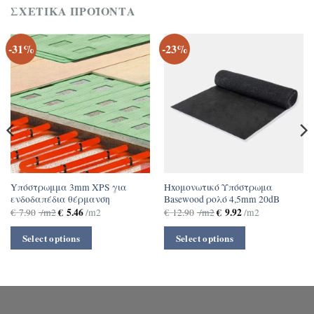
ΣΧΕΤΙΚΆ ΠΡΟΪΌΝΤΑ
-31%
-23%
Yπόστρωμμα 3mm XPS για
Hxoμονωτικό Υπόστρωμα
ενδοδαπέδια θέρμανση
Basewood ρολό 4,5mm 20dB
€
5.46
€
9.92
€
7.90
/m2
/m2
€
12.90
/m2
/m2
Select options
Select options