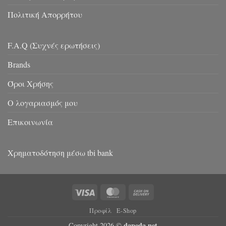
Πολιτική Απορρήτου
F.A.Q (Συχνές ερωτήσεις)
Brands
Όροι Χρήσης
Ο λογαριασμός μου
Επικοινωνία
Χρηματοδότηση μέσω tbi bank
Visa
MasterCard
Cash
On
Προφίλ
E-Shop
Delivery
dapeda.net
Copyright 2026 ©