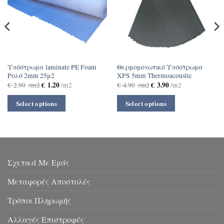
Υπόστρωμα laminate PE Foam
Θερμομονωτικό Υπόστρωμα
Ρολό 2mm 25μ2
XPS 5mm Thermoacoustic
€
1.20
€
3.90
€
2.90
/m2
/m2
€
4.90
/m2
/m2
Select options
Select options
Σχετικά Με Εμάς
Μεταφορές Αποστολές
Τρόποι Πληρωμής
Αλλαγές Επιστροφές