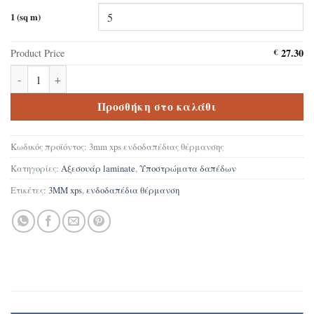
1 (sq m)
27.30
Product Price
€
Yπόστρωμμα 3mm XPS για ενδοδαπέδια θέρμανση ποσότητα
Προσθήκη στο καλάθι
Κωδικός προϊόντος:
3mm xps ενδοδαπέδιας θέρμανσης
Κατηγορίες:
Αξεσουάρ laminate
,
Υποστρώματα δαπέδων
Ετικέτες:
3MM xps
,
ενδοδαπέδια θέρμανση