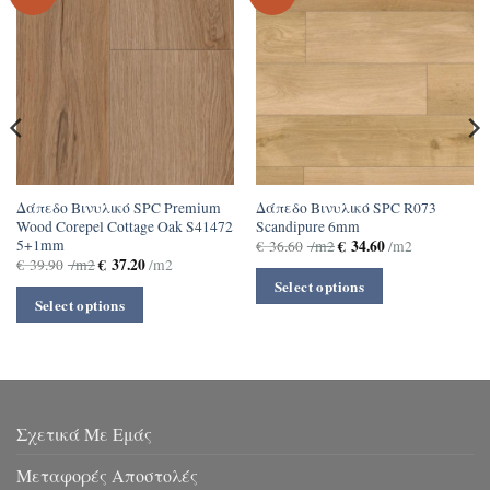
Δάπεδο Βινυλικό SPC Premium
Δάπεδο Βινυλικό SPC R073
Wood Corepel Cottage Oak S41472
Scandipure 6mm
5+1mm
€
34.60
€
36.60
/m2
/m2
€
37.20
€
39.90
/m2
/m2
Select options
Select options
Σχετικά Με Εμάς
Μεταφορές Αποστολές