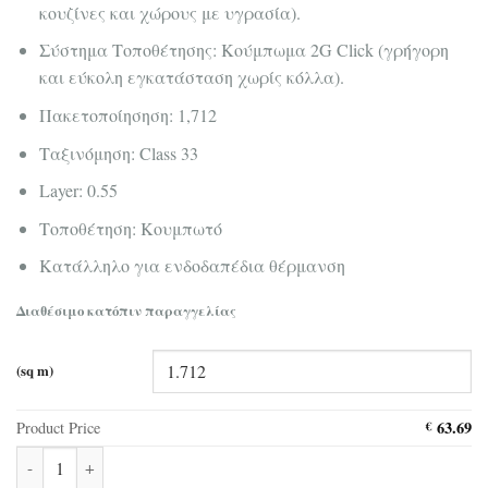
κουζίνες και χώρους με υγρασία).
Σύστημα Τοποθέτησης: Κούμπωμα 2G Click (γρήγορη
και εύκολη εγκατάσταση χωρίς κόλλα).
Πακετοποίησηση: 1,712
Ταξινόμηση: Class 33
Layer: 0.55
Τοποθέτηση: Κουμπωτό
Κατάλληλο για ενδοδαπέδια θέρμανση
Διαθέσιμο κατόπιν παραγγελίας
(sq m)
63.69
Product Price
€
Δάπεδο Βινυλικό SPC Premium Wood Corepel Βeige Oak S41402 