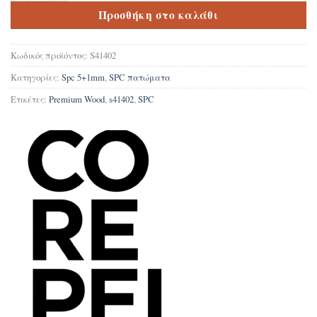
Προσθήκη στο καλάθι
Κωδικός προϊόντος:
S41402
Κατηγορίες:
Spc 5+1mm
,
SPC πατώματα
Ετικέτες:
Premium Wood
,
s41402
,
SPC