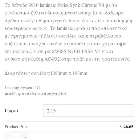
Tο δάπεδο 3910 laminate Swiss Synk Chrome V4 με τα
ρεαλιστικά ξύλινα διακοσμητικά στοιχεία σε διάφορα
σχέδια ανοίγει δημιουργικές δυνατότητες στη διακόσμηση
εσωτερικών χώρων. Το laminate μοιάζει παραπλανητικά
με πραγματικές ξύλινες σανίδες και η περιβάλλουσα
λοξότμηση ενισχύει ακόμη περισσότερο τον χαρακτήρα
της σανίδας. Η σειρά SWISS NOBLESSE V4 είναι
ανθεκτική (κλάση AC4/32)στην τριβή και τις γρατζουνιές.
Διαστάσεις σανίδας:1380mm x 193mm
Locking System:5G
Διαθέσιμο κατόπιν παραγγελίας
1 (sq m)
46.65
Product Price
€
Δάπεδο Laminate Swiss Sync Chrome 3910 V4 8mm ποσότητα