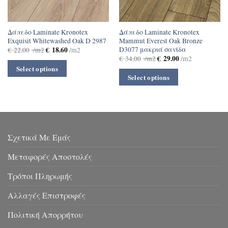
Δάπεδο Laminate Kronotex
Δάπεδο Laminate Kronotex
Exquisit Whitewashed Oak D 2987
Mammut Everest Oak Bronze
D3077 μακριά σανίδα
€
18.60
€
22.00
/m2
/m2
€
29.00
€
34.00
/m2
/m2
Select options
Select options
Σχετικά Με Εμάς
Μεταφορές Αποστολές
Τρόποι Πληρωμής
Αλλαγές Επιστροφές
Πολιτική Απορρήτου