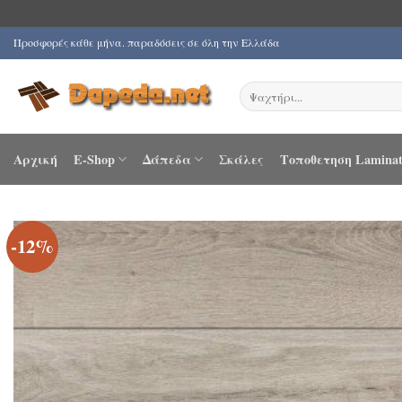
Μετάβαση
Προσφορές κάθε μήνα. παραδόσεις σε όλη την Ελλάδα
στο
περιεχόμενο
Αναζήτηση
για:
Αρχική
E-Shop
Δάπεδα
Σκάλες
Τοποθετηση Laminat
-12%