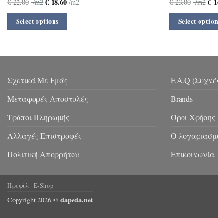
€
18.60
€
1
€
22.00
/m2
/m2
€
23.00
/m2
Select options
Select option
Σχετικά Με Εμάς
F.A.Q (Συχνέ
Μεταφορές Αποστολές
Brands
Τρόποι Πληρωμής
Όροι Χρήσης
Αλλαγές Επιστροφές
Ο λογαριασμ
Πολιτική Απορρήτου
Επικοινωνία
Προφίλ
E-Shop
dapeda.net
Copyright 2026 ©