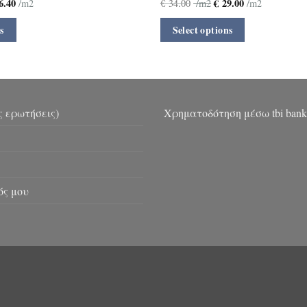
6.40
€
29.00
/m2
€
34.00
/m2
/m2
s
Select options
ς ερωτήσεις)
Χρηματοδότηση μέσω tbi bank
ός μου