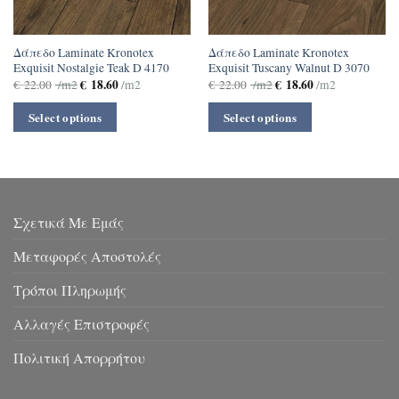
Δάπεδο Laminate Kronotex
Δάπεδο Laminate Kronotex
Exquisit Nostalgie Teak D 4170
Exquisit Tuscany Walnut D 3070
€
18.60
€
18.60
€
22.00
/m2
/m2
€
22.00
/m2
/m2
Select options
Select options
Σχετικά Με Εμάς
Μεταφορές Αποστολές
Τρόποι Πληρωμής
Αλλαγές Επιστροφές
Πολιτική Απορρήτου