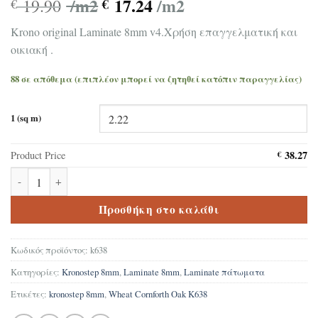
/m2
17.24
/m2
19.90
€
€
Krono original Laminate 8mm v4.Χρήση επαγγελματική και
οικιακή .
88 σε απόθεμα (επιπλέον μπορεί να ζητηθεί κατόπιν παραγγελίας)
1 (sq m)
38.27
Product Price
€
Δάπεδο Laminate Krono original Kronostep Wheat Cornforth Oak
Προσθήκη στο καλάθι
Κωδικός προϊόντος:
k638
Κατηγορίες:
Kronostep 8mm
,
Laminate 8mm
,
Laminate πάτωματα
Ετικέτες:
kronostep 8mm
,
Wheat Cornforth Oak K638