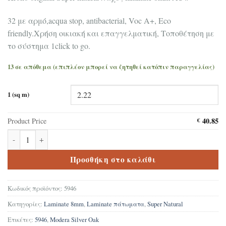
32 με αρμό,acqua stop, antibacterial, Voc A+, Eco
friendly.Χρήση οικιακή και επαγγελματική, Τοποθέτηση με
το σύστημα 1click to go.
13 σε απόθεμα (επιπλέον μπορεί να ζητηθεί κατόπιν παραγγελίας)
1 (sq m)
40.85
Product Price
€
Δάπεδο Laminate Krono original Super Natural Silver Oak 5946 πο
Προσθήκη στο καλάθι
Κωδικός προϊόντος:
5946
Κατηγορίες:
Laminate 8mm
,
Laminate πάτωματα
,
Super Natural
Ετικέτες:
5946
,
Modera Silver Oak