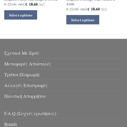
4166
€
18.60
€
22.00
/m2
/m2
€
18.60
€
22.00
/m2
/m2
Select options
Select options
Σχετικά Με Εμάς
Μεταφορές Αποστολές
Τρόποι Πληρωμής
Αλλαγές Επιστροφές
Πολιτική Απορρήτου
F.A.Q (Συχνές ερωτήσεις)
Brands