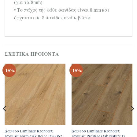
(για τα 8mm)
• Το πάχος της κάθε σανίδας είναι 8 mm και
έρχονται σε 8 σανίδες ανά κιβώτιο
ΣΧΕΤΙΚΆ ΠΡΟΪΌΝΤΑ
-15%
-15%
Δάπεδο Laminate Kronotex
Δάπεδο Laminate Kronotex
Exquisit Farm Oak Beige D80062
Exquisit Prestige Oak Nature D