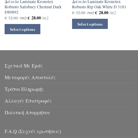
Δάπεδο Laminate Kronotex
Δάπεδο Laminate Kronotex
Robusto Salisbury Chestnut Dark
Robusto Rip Oak White D 3181
D80892
€
28.00
€
32.00
/m2
/m2
€
28.00
€
32.00
/m2
/m2
Select options
Select options
Σχετικά Με Εμάς
Μεταφορές Αποστολές
Τρόποι Πληρωμής
Αλλαγές Επιστροφές
Πολιτική Απορρήτου
F.A.Q (Συχνές ερωτήσεις)