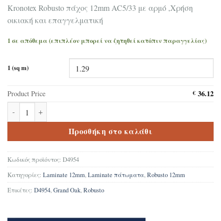
Kronotex Robusto πάχος 12mm AC5/33 με αρμό ,Χρήση
οικιακή και επαγγελματική
1 σε απόθεμα (επιπλέον μπορεί να ζητηθεί κατόπιν παραγγελίας)
1 (sq m)
36.12
Product Price
€
Δάπεδο Laminate Kronotex Robusto Grand Oak D4954 ποσότητα
Προσθήκη στο καλάθι
Κωδικός προϊόντος:
D4954
Κατηγορίες:
Laminate 12mm
,
Laminate πάτωματα
,
Robusto 12mm
Ετικέτες:
D4954
,
Grand Oak
,
Robusto