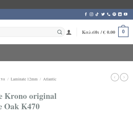
Καλάθι /
€
0.00
0
ατα
/
Laminate 12mm
/
Atlantic
 Krono original
e Oak K470