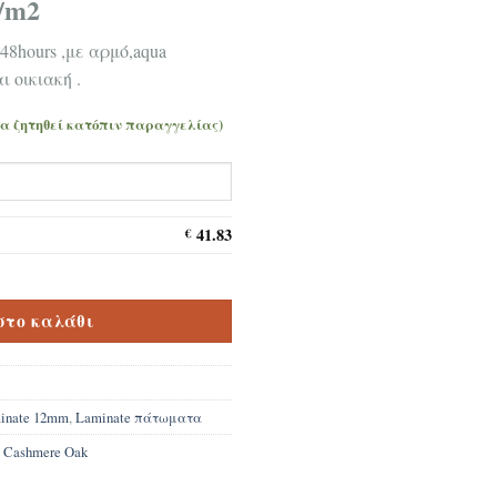
/m2
 48hours ,με αρμό,aqua
 οικιακή .
να ζητηθεί κατόπιν παραγγελίας)
41.83
€
l Naturel Cashmere Oak K470 12mm 48Hours ποσότητα
στο καλάθι
inate 12mm
,
Laminate πάτωματα
l Cashmere Oak