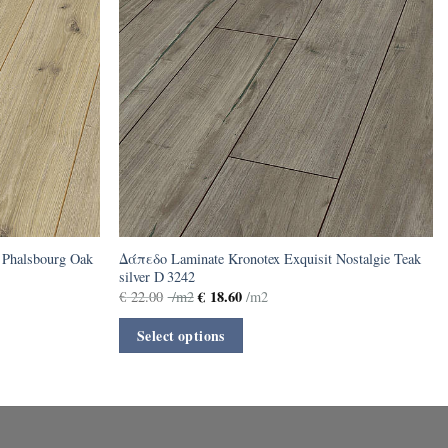
 Phalsbourg Oak
Δάπεδο Laminate Kronotex Exquisit Nostalgie Teak
silver D 3242
€
18.60
€
22.00
/m2
/m2
Select options