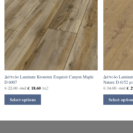
Δάπεδο Laminate Kronotex Exquisit Canyon Maple
Δάπεδο Laminat
D 6007
Nature D 4152 
€
18.60
€
2
€
22.00
/m2
/m2
€
34.00
/m2
Select options
Select option