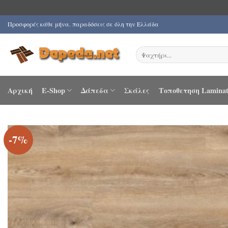
Μετάβαση
Προσφορές κάθε μήνα. παραδόσεις σε όλη την Ελλάδα
στο
περιεχόμενο
Αναζήτηση
για:
Αρχική
E-Shop
Δάπεδα
Σκάλες
Τοποθετηση Laminat
-7%