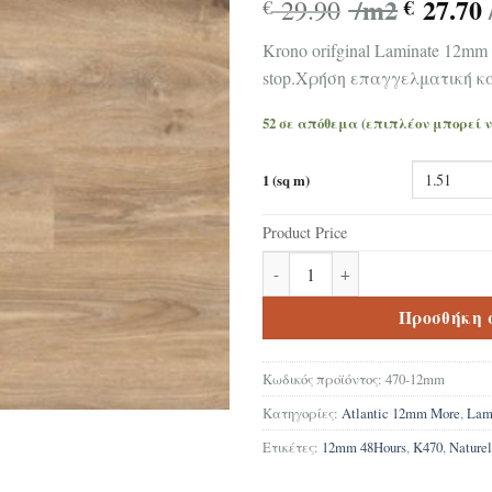
/m2
27.70
29.90
€
€
Kronο orifginal Laminate 12mm
stop.Χρήση επαγγελματική και
52 σε απόθεμα (επιπλέον μπορεί 
1 (sq m)
Product Price
Δάπεδο Laminate Krono origina
Προσθήκη 
Κωδικός προϊόντος:
470-12mm
Κατηγορίες:
Atlantic 12mm More
,
Lam
Ετικέτες:
12mm 48Hours
,
K470
,
Nature