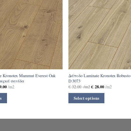
e Kronotex Mammut Everest Oak
Δάπεδο Laminate Kronotex Robusto
μακριά σανίδα
D 3073
9.00
€
28.00
/m2
€
32.00
/m2
/m2
s
Select options