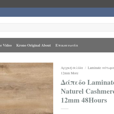
e Video
Krono Original About
Επικοινωνία
Αρχική σελίδα
/
Laminate πάτωμ
12mm More
Δάπεδο Laminate
Naturel Cashmer
12mm 48Hours