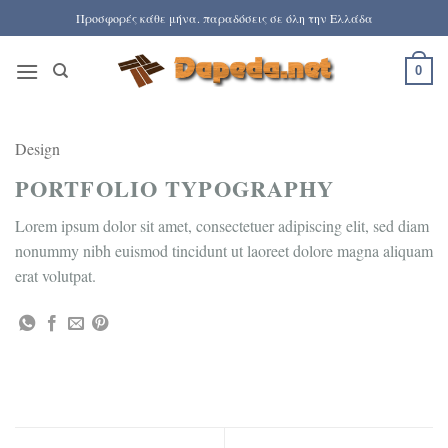
Μετάβαση
Προσφορές κάθε μήνα. παραδόσεις σε όλη την Ελλάδα
στο
περιεχόμενο
0
Design
PORTFOLIO TYPOGRAPHY
Lorem ipsum dolor sit amet, consectetuer adipiscing elit, sed diam
nonummy nibh euismod tincidunt ut laoreet dolore magna aliquam
erat volutpat.