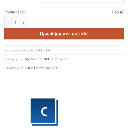
63.47
Product Price
€
Δάπεδο Βινυλικό SPC CEL-006 Desert Oak 5+1mm ποσότητα
Προσθήκη στο καλάθι
Κωδικός προϊόντος:
CEL-006
Κατηγορίες:
Spc 5+1mm
,
SPC πατώματα
Ετικέτες:
CEL-006 Desert Oak
,
SPC