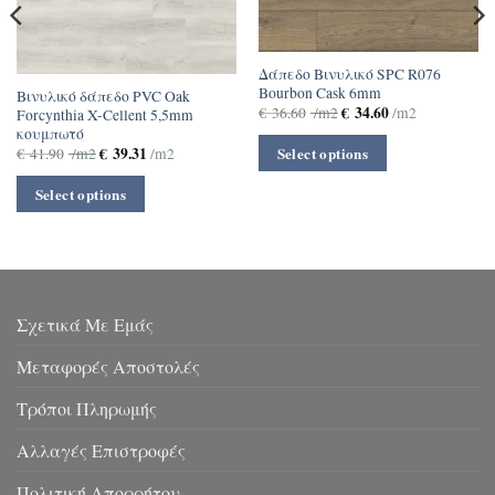
Δάπεδο Βινυλικό SPC R076
Bourbon Cask 6mm
Βινυλικό δάπεδο PVC Oak
€
34.60
€
36.60
/m2
/m2
Forcynthia X-Cellent 5,5mm
κουμπωτό
€
39.31
Select options
€
41.90
/m2
/m2
Select options
Σχετικά Με Εμάς
Μεταφορές Αποστολές
Τρόποι Πληρωμής
Αλλαγές Επιστροφές
Πολιτική Απορρήτου