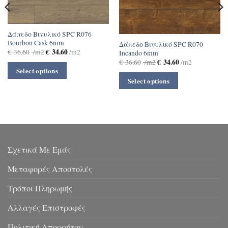
Δάπεδο Βινυλικό SPC R076
Bourbon Cask 6mm
Δάπεδο Βινυλικό SPC R070
€
34.60
€
36.60
/m2
/m2
Incando 6mm
€
34.60
€
36.60
/m2
/m2
Select options
Select options
Σχετικά Με Εμάς
Μεταφορές Αποστολές
Τρόποι Πληρωμής
Αλλαγές Επιστροφές
Πολιτική Απορρήτου