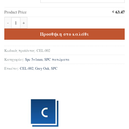
63.47
Product Price
€
Δάπεδο Βινυλικό SPC CEL-002 Grey Oak 5+1mm ποσότητα
Προσθήκη στο καλάθι
Κωδικός προϊόντος:
CEL-002
Κατηγορίες:
Spc 5+1mm
,
SPC πατώματα
Ετικέτες:
CEL-002
,
Grey Oak
,
SPC