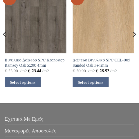
Βινυλικό Δάπεδο SPC Kronostep
Δάπεδο Βινυλικό SPC CEL-005
Ramsey Oak Z200 4mm
Sanded Oak 5+1mm
€
23.44
€
28.52
€
33.90
/m2
/m2
€
30.90
/m2
/m2
Select options
Select options
Σχετικά Με Εμάς
Μεταφορές Αποστολές