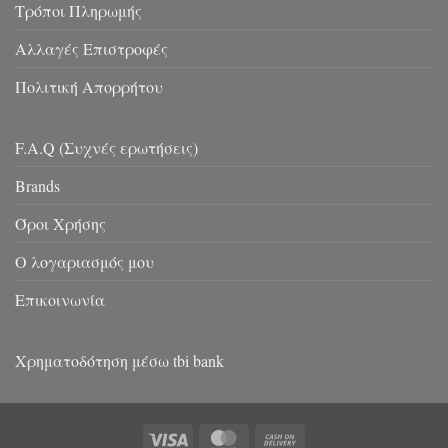
Τρόποι Πληρωμής
Αλλαγές Επιστροφές
Πολιτική Απορρήτου
F.A.Q (Συχνές ερωτήσεις)
Brands
Όροι Χρήσης
Ο λογαριασμός μου
Επικοινωνία
Χρηματοδότηση μέσω tbi bank
Visa
MasterCard
Cash