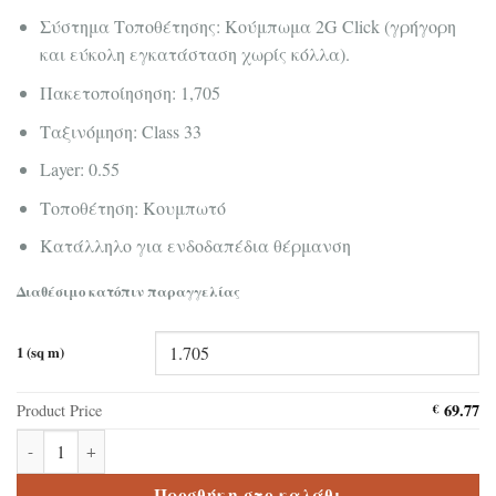
Σύστημα Τοποθέτησης: Κούμπωμα 2G Click (γρήγορη
και εύκολη εγκατάσταση χωρίς κόλλα).
Πακετοποίησηση: 1,705
Ταξινόμηση: Class 33
Layer: 0.55
Τοποθέτηση: Κουμπωτό
Κατάλληλο για ενδοδαπέδια θέρμανση
Διαθέσιμο κατόπιν παραγγελίας
1 (sq m)
69.77
Product Price
€
Δάπεδο Βινυλικό SPC Premium Herringbone Corepel Βeige Oak S
Προσθήκη στο καλάθι