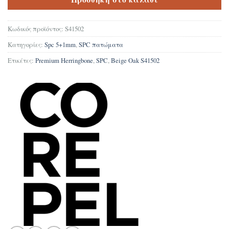
Κωδικός προϊόντος:
S41502
Κατηγορίες:
Spc 5+1mm
,
SPC πατώματα
Ετικέτες:
Premium Herringbone
,
SPC
,
Βeige Oak S41502