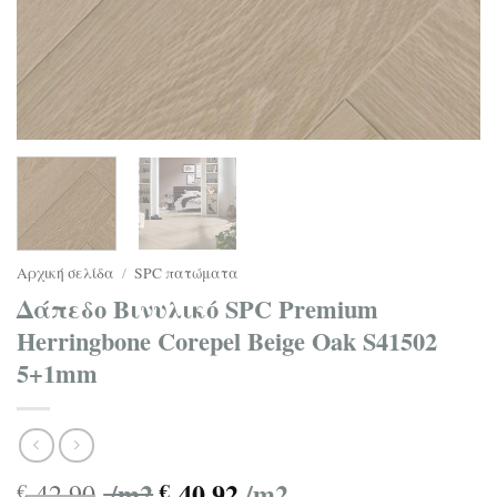
Αρχική σελίδα
/
SPC πατώματα
Δάπεδο Βινυλικό SPC Premium
Herringbone Corepel Βeige Oak S41502
5+1mm
/m2
40.92
/m2
42.90
€
€