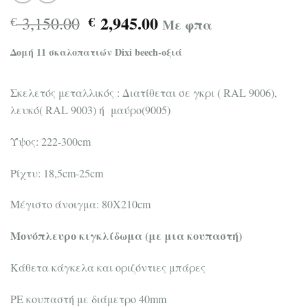
Original
Η
2,945.00
3,150.00
€
€
Με φπα
price
τρέχουσα
was:
τιμή
Δομή 11 σκαλοπατιών Dixi beech-οξιά
€ 3,150.00.
είναι:
€ 2,945.00.
Σκελετός μεταλλικός : Διατίθεται σε γκρι ( RAL 9006),
λευκό( RAL 9003) ή μαύρο(9005)
Ύψος: 222-300cm
Ρίχτυ: 18,5cm-25cm
Μέγιστο άνοιγμα: 80X210cm
Μονόπλευρο κιγκλίδωμα (με μια κουπαστή)
Κάθετα κάγκελα και οριζόντιες μπάρες
PE κουπαστή με διάμετρο 40mm