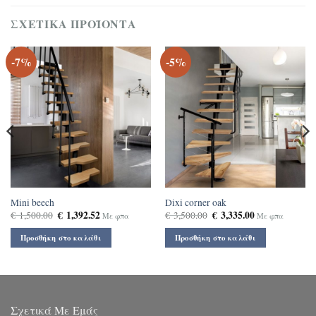
ΣΧΕΤΙΚΆ ΠΡΟΪΌΝΤΑ
-7%
-5%
Mini beech
Dixi corner oak
Original
€
1,392.52
Η
Original
€
3,335.00
Η
€
1,500.00
€
3,500.00
Με φπα
Με φπα
price
τρέχουσα
price
τρέχουσα
was:
τιμή
was:
τιμή
Προσθήκη στο καλάθι
Προσθήκη στο καλάθι
€ 1,500.00.
είναι:
€ 3,500.00.
είναι:
€ 1,392.52.
€ 3,335.00.
Σχετικά Με Εμάς