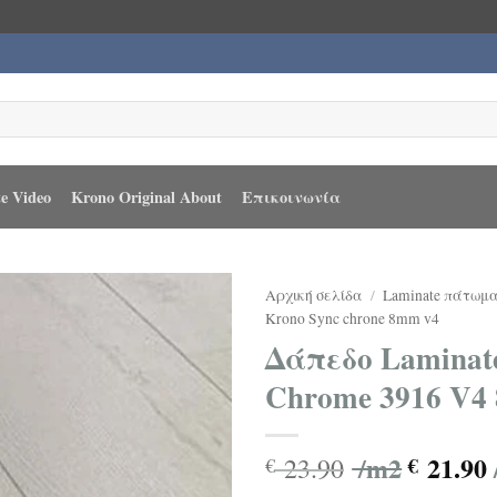
e Video
Krono Original About
Επικοινωνία
Αρχική σελίδα
/
Laminate πάτωμ
Krono Sync chrone 8mm v4
Δάπεδο Laminate
Chrome 3916 V4
/m2
21.90
23.90
€
€