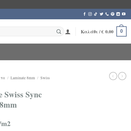
Καλάθι /
€
0.00
0
ατα
/
Laminate 8mm
/
Swiss
 Swiss Sync
 8mm
/m2