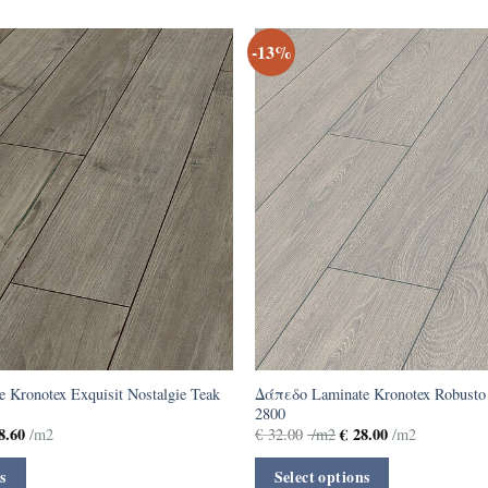
-13%
 Kronotex Exquisit Nostalgie Teak
Δάπεδο Laminate Kronotex Robusto
2800
8.60
€
28.00
/m2
€
32.00
/m2
/m2
s
Select options