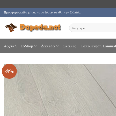
Μετάβαση
Προσφορές κάθε μήνα. παραδόσεις σε όλη την Ελλάδα
στο
περιεχόμενο
Αναζήτηση
για:
Αρχική
E-Shop
Δάπεδα
Σκάλες
Τοποθετηση Laminat
-8%