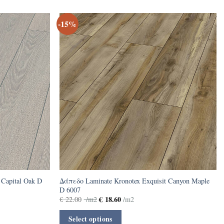
-15%
 Capital Oak D
Δάπεδο Laminate Kronotex Exquisit Canyon Maple
D 6007
€
18.60
€
22.00
/m2
/m2
Select options