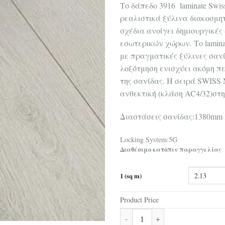
Tο δάπεδο 3916 laminate Swis
ρεαλιστικά ξύλινα διακοσμητ
σχέδια ανοίγει δημιουργικές
εσωτερικών χώρων. Το lamin
με πραγματικές ξύλινες σαν
λοξότμηση ενισχύει ακόμη π
της σανίδας. Η σειρά SWISS
ανθεκτική (κλάση AC4/32)στην
Διαστάσεις σανίδας:1380mm
Locking System:5G
Διαθέσιμο κατόπιν παραγγελίας
1 (sq m)
Product Price
Δάπεδο Laminate Swiss Sync C