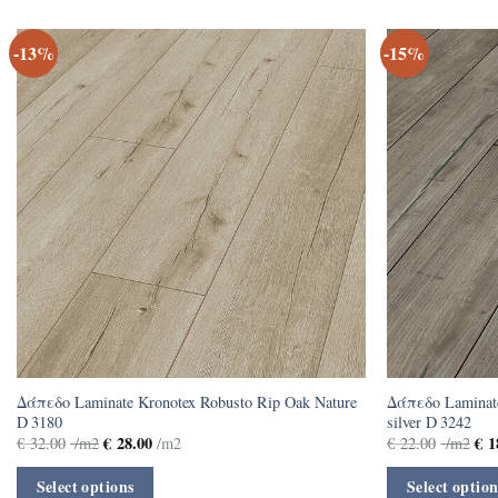
-13%
-15%
Δάπεδο Laminate Kronotex Robusto Rip Oak Nature
Δάπεδο Laminate
D 3180
silver D 3242
€
28.00
€
1
€
32.00
/m2
/m2
€
22.00
/m2
Select options
Select option