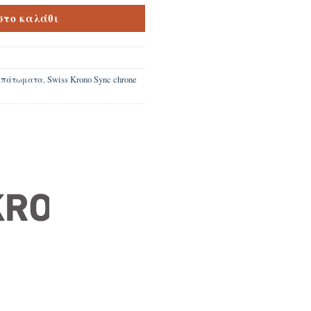
στο καλάθι
e πάτωματα
,
Swiss Krono Sync chrone