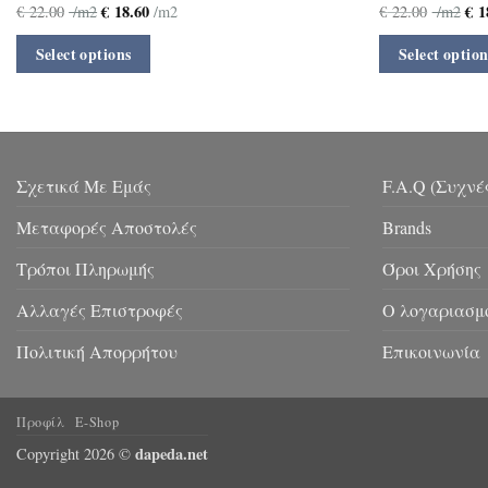
€
18.60
€
1
€
22.00
/m2
/m2
€
22.00
/m2
Select options
Select option
Σχετικά Με Εμάς
F.A.Q (Συχνέ
Μεταφορές Αποστολές
Brands
Τρόποι Πληρωμής
Όροι Χρήσης
Αλλαγές Επιστροφές
Ο λογαριασμ
Πολιτική Απορρήτου
Επικοινωνία
Προφίλ
E-Shop
dapeda.net
Copyright 2026 ©