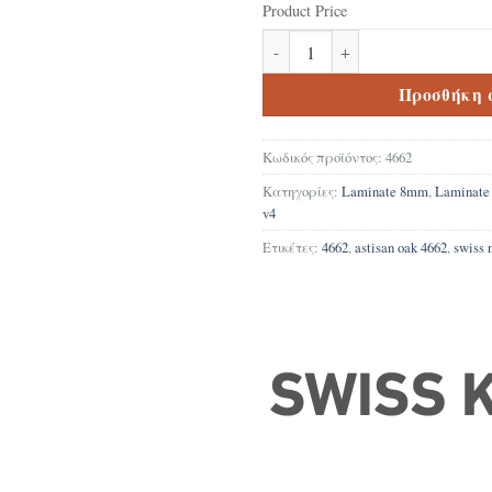
Product Price
Δάπεδο Laminate Swiss Krono N
Προσθήκη 
Κωδικός προϊόντος:
4662
Κατηγορίες:
Laminate 8mm
,
Laminat
v4
Ετικέτες:
4662
,
astisan oak 4662
,
swiss 