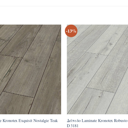
-13%
 Kronotex Exquisit Nostalgie Teak
Δάπεδο Laminate Kronotex Robusto
D 3181