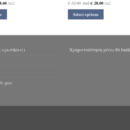
8.60
€
28.00
/m2
€
32.00
/m2
/m2
s
Select options
ς ερωτήσεις)
Χρηματοδότηση μέσω tbi bank
ός μου