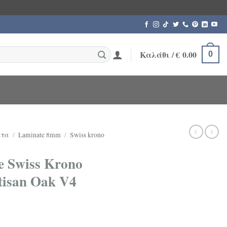
Καλάθι /
€
0.00
0
ατα
/
Laminate 8mm
/
Swiss krono
 Swiss Krono
tisan Oak V4