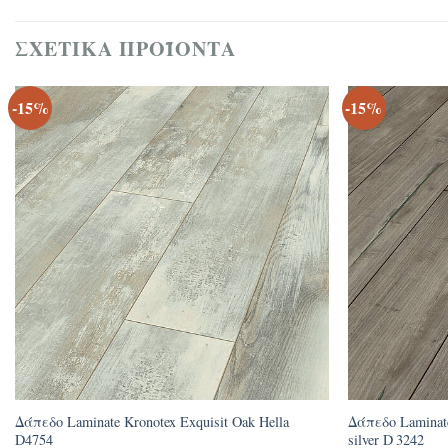
ΣΧΕΤΙΚΆ ΠΡΟΪΌΝΤΑ
-15%
-15%
Δάπεδο Laminate Kronotex Exquisit Oak Hella
Δάπεδο Laminate
D4754
silver D 3242