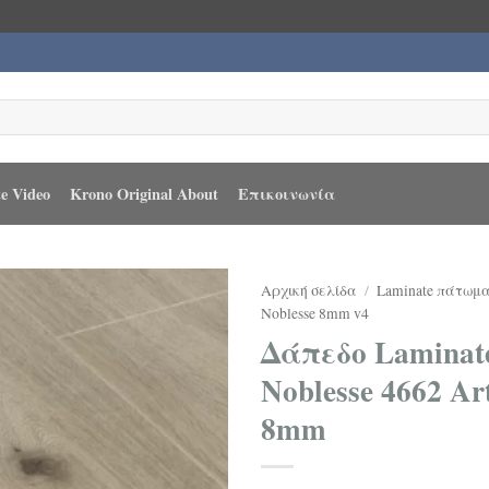
e Video
Krono Original About
Επικοινωνία
Αρχική σελίδα
/
Laminate πάτωμ
Noblesse 8mm v4
Δάπεδο Laminate
Noblesse 4662 Ar
8mm