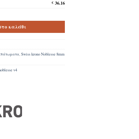
36.16
€
oblesse 4662 Artisan Oak V4 8mm ποσότητα
στο καλάθι
e πάτωματα
,
Swiss krono Noblesse 8mm
noblesse v4