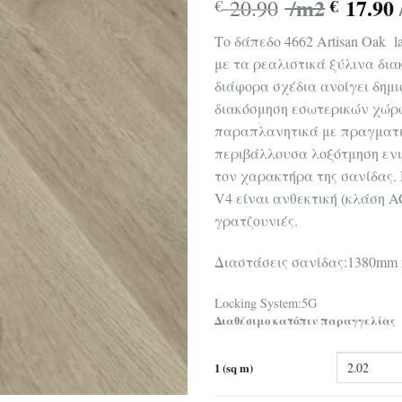
/m2
17.90
20.90
€
€
Tο δάπεδο 4662 Artisan Oak
με τα ρεαλιστικά ξύλινα δια
διάφορα σχέδια ανοίγει δημι
διακόσμηση εσωτερικών χώρων
παραπλανητικά με πραγματικ
περιβάλλουσα λοξότμηση ενι
τον χαρακτήρα της σανίδας
V4 είναι ανθεκτική (κλάση AC
γρατζουνιές.
Διαστάσεις σανίδας:1380mm
Locking System:5G
Διαθέσιμο κατόπιν παραγγελίας
1 (sq m)