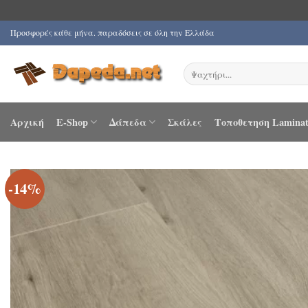
Μετάβαση
Προσφορές κάθε μήνα. παραδόσεις σε όλη την Ελλάδα
στο
περιεχόμενο
Αναζήτηση
για:
Αρχική
E-Shop
Δάπεδα
Σκάλες
Τοποθετηση Laminat
-14%