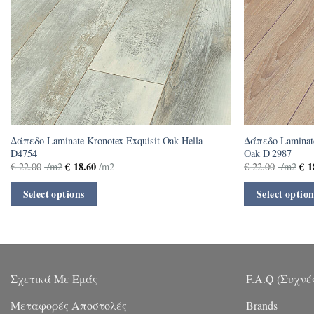
Δάπεδο Laminate Kronotex Exquisit Oak Hella
Δάπεδο Laminate
D4754
Oak D 2987
€
18.60
€
1
€
22.00
/m2
/m2
€
22.00
/m2
Select options
Select option
Σχετικά Με Εμάς
F.A.Q (Συχνέ
Μεταφορές Αποστολές
Brands