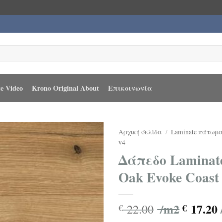
e Video
Krono Original About
Επικοινωνία
Αρχική σελίδα
/
Laminate πάτωμ
v4
Δάπεδο Laminate
Oak Evoke Coas
/m2
17.20
22.00
€
€