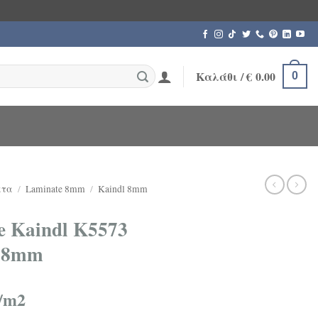
Καλάθι /
€
0.00
0
ατα
/
Laminate 8mm
/
Kaindl 8mm
 Kaindl K5573
t 8mm
/m2