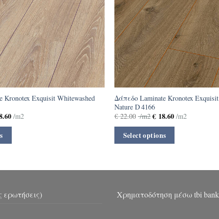
 Kronotex Exquisit Whitewashed
Δάπεδο Laminate Kronotex Exquisit
Nature D 4166
8.60
€
18.60
/m2
€
22.00
/m2
/m2
s
Select options
ς ερωτήσεις)
Χρηματοδότηση μέσω tbi bank