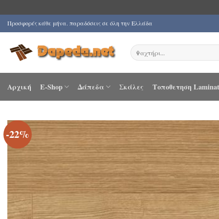
Μετάβαση
Προσφορές κάθε μήνα. παραδόσεις σε όλη την Ελλάδα
στο
περιεχόμενο
Αναζήτηση
για:
Αρχική
E-Shop
Δάπεδα
Σκάλες
Τοποθετηση Laminat
-22%