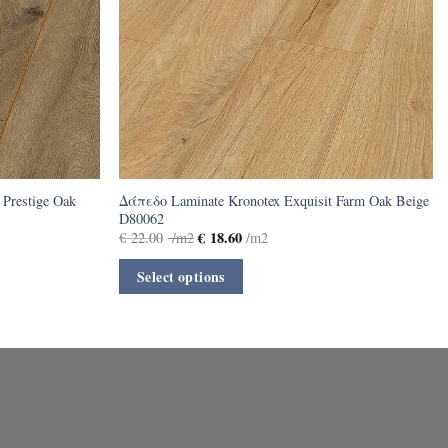
 Prestige Oak
Δάπεδο Laminate Kronotex Exquisit Farm Oak Beige
D80062
€
18.60
€
22.00
/m2
/m2
Select options