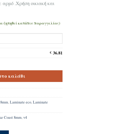
ε αρμό .Χρήση οικιακή και
να ζητηθεί κατόπιν παραγγελίας)
36.81
€
 Oak Evoke Coast 8mm ποσότητα
στο καλάθι
e 8mm
,
Laminate eco
,
Laminate
ke Coast 8mm
,
v4