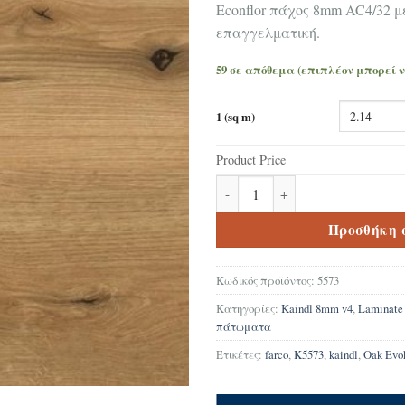
Econflor πάχος 8mm AC4/32 μ
επαγγελματική.
59 σε απόθεμα (επιπλέον μπορεί 
1 (sq m)
Product Price
Δάπεδο Laminate Kaindl K5573
Προσθήκη 
Κωδικός προϊόντος:
5573
Κατηγορίες:
Kaindl 8mm v4
,
Laminat
πάτωματα
Ετικέτες:
farco
,
K5573
,
kaindl
,
Oak Evo