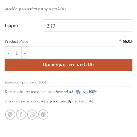
Διαθέσιμο κατόπιν παραγγελίας
1 (sq m)
66.03
Product Price
€
Δάπεδο laminate Swiss Krono Artureon 80641 8mm V4 100% αδιά
Προσθήκη στο καλάθι
Κωδικός προϊόντος:
80641
Κατηγορία:
Artureon laminate 8mm v4 αδιάβροχο 100%
Ετικέτες:
swiss krono
,
waterproof
,
αδιάβροχο laminate