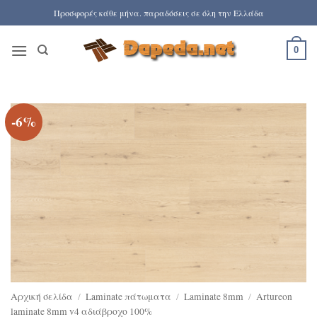
Μετάβαση
Προσφορές κάθε μήνα. παραδόσεις σε όλη την Ελλάδα
στο
περιεχόμενο
0
-6%
Αρχική σελίδα
/
Laminate πάτωματα
/
Laminate 8mm
/
Artureon
laminate 8mm v4 αδιάβροχο 100%