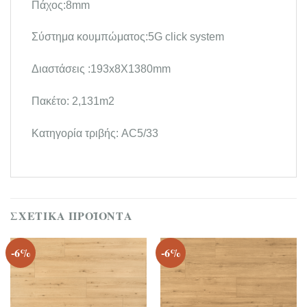
Πάχος:8mm
Σύστημα κουμπώματος:5G click system
Διαστάσεις :193x8X1380mm
Πακέτο: 2,131m2
Κατηγορία τριβής: AC5/33
ΣΧΕΤΙΚΆ ΠΡΟΪΌΝΤΑ
-6%
-6%