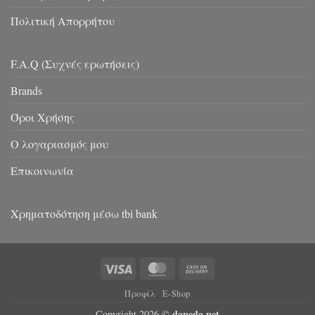
Πολιτική Απορρήτου
F.A.Q (Συχνές ερωτήσεις)
Brands
Όροι Χρήσης
Ο λογαριασμός μου
Επικοινωνία
Χρηματοδότηση μέσω tbi bank
Visa
MasterCard
Cash
On
Προφίλ
E-Shop
Delivery
dapeda.net
Copyright 2026 ©