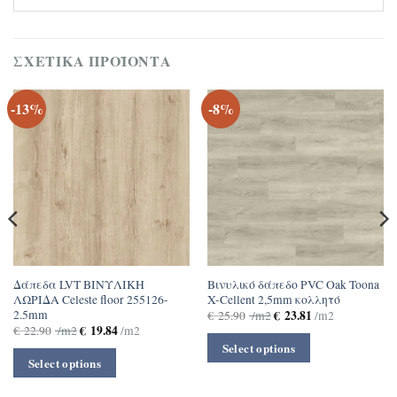
ΣΧΕΤΙΚΆ ΠΡΟΪΌΝΤΑ
-13%
-8%
Δάπεδα LVT ΒΙΝΥΛΙΚΗ
Βινυλικό δάπεδο PVC Oak Toona
ΛΩΡΙΔΑ Celeste floor 255126-
X-Cellent 2,5mm κολλητό
2.5mm
€
23.81
€
25.90
/m2
/m2
€
19.84
€
22.90
/m2
/m2
Select options
Select options