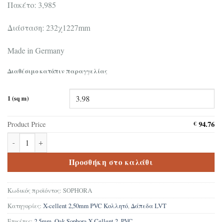
Πακέτο: 3,985
Διάσταση: 232χ1227mm
Made in Germany
Διαθέσιμο κατόπιν παραγγελίας
1 (sq m)
94.76
Product Price
€
Βινυλικό δάπεδο PVC Oak Sophora X-Cellent 2,5mm κολλητό ποσ
Προσθήκη στο καλάθι
Κωδικός προϊόντος:
SOPHORA
Κατηγορίες:
X-cellent 2,50mm PVC Κολλητό
,
Δάπεδα LVT
Ετικέτες:
2.5mm
,
Oak Sophora X-Cellent 2
,
PVC