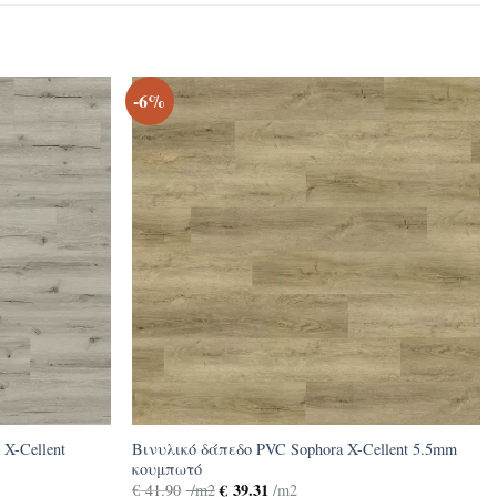
-6%
 X-Cellent
Βινυλικό δάπεδο PVC Sophora X-Cellent 5.5mm
κουμπωτό
€
39.31
€
41.90
/m2
/m2