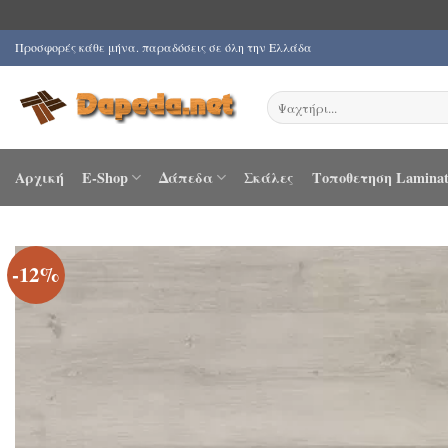
Μετάβαση
Προσφορές κάθε μήνα. παραδόσεις σε όλη την Ελλάδα
στο
περιεχόμενο
Αναζήτηση
για:
Αρχική
E-Shop
Δάπεδα
Σκάλες
Τοποθετηση Laminat
-12%