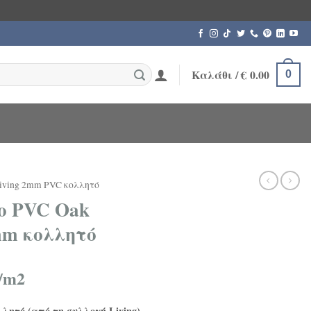
Καλάθι /
€
0.00
0
iving 2mm PVC κολλητό
ο PVC Oak
mm κολλητό
/m2
λητό (από τη συλλογή Living)