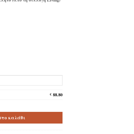
88.80
€
ent Living 2mm κολλητό ποσότητα
στο καλάθι