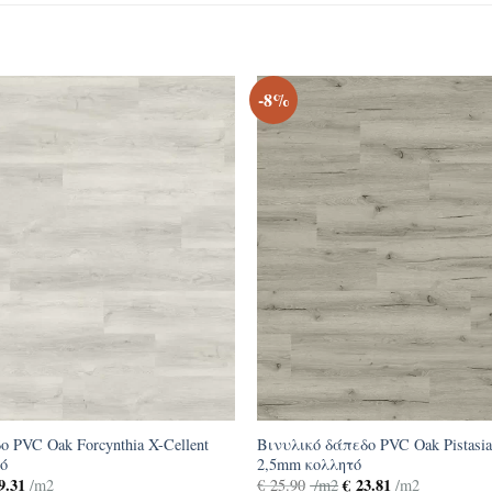
-8%
 PVC Oak Forcynthia X-Cellent
Βινυλικό δάπεδο PVC Oak Pistasia
ό
2,5mm κολλητό
9.31
€
23.81
/m2
€
25.90
/m2
/m2