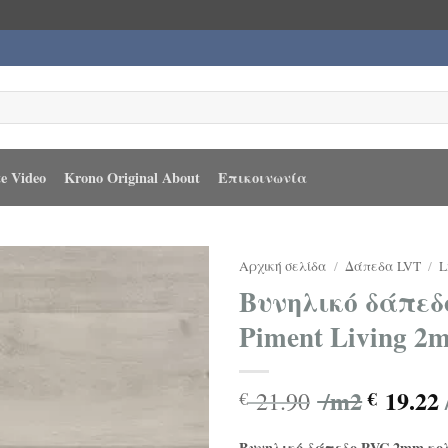
e Video
Krono Original About
Επικοινωνία
Αρχική σελίδα
/
Δάπεδα LVT
/
L
Βυνηλικό δάπεδ
Piment Living 2
/m2
19.22
21.90
€
€
Βυνηλικό δάπεδο PVC 2mm κολ