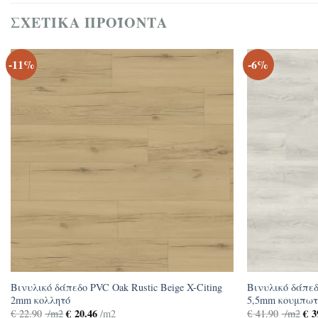
ΣΧΕΤΙΚΆ ΠΡΟΪΌΝΤΑ
-11%
-6%
Βινυλικό δάπεδο PVC Oak Rustic Beige X-Citing
Βινυλικό δάπεδο
2mm κολλητό
5,5mm κουμπωτ
€
20.46
€
3
€
22.90
/m2
/m2
€
41.90
/m2