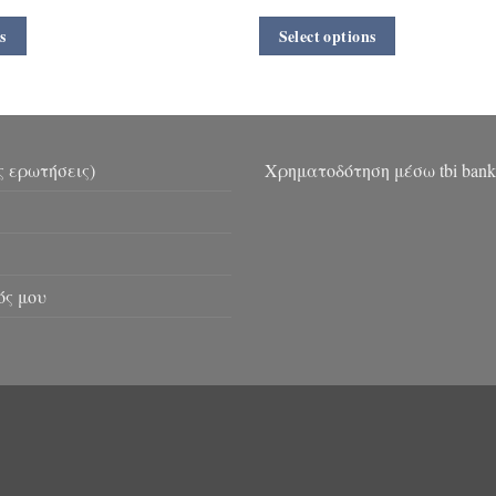
s
Select options
ς ερωτήσεις)
Χρηματοδότηση μέσω tbi bank
ός μου