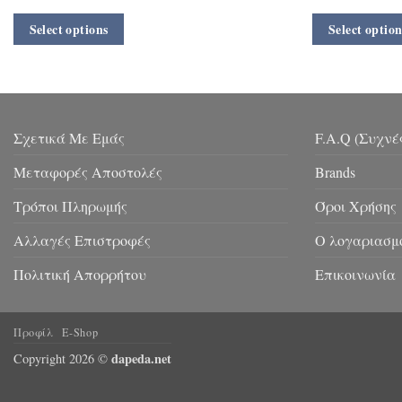
Select options
Select option
Σχετικά Με Εμάς
F.A.Q (Συχνέ
Μεταφορές Αποστολές
Brands
Τρόποι Πληρωμής
Όροι Χρήσης
Αλλαγές Επιστροφές
Ο λογαριασμ
Πολιτική Απορρήτου
Επικοινωνία
Προφίλ
E-Shop
dapeda.net
Copyright 2026 ©