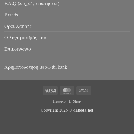
F.A.Q (Συχνές ερωτήσεις)
Brands
Όροι Χρήσης
Ο λογαριασμός μου
Επικοινωνία
Χρηματοδότηση μέσω tbi bank
Visa
MasterCard
Cash
On
Προφίλ
E-Shop
Delivery
dapeda.net
Copyright 2026 ©