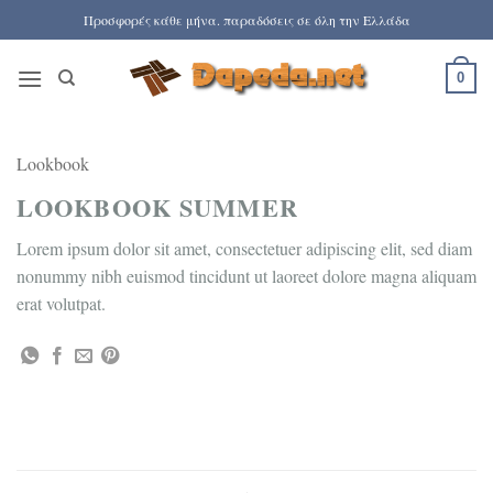
Μετάβαση
Προσφορές κάθε μήνα. παραδόσεις σε όλη την Ελλάδα
στο
περιεχόμενο
0
Lookbook
LOOKBOOK SUMMER
Lorem ipsum dolor sit amet, consectetuer adipiscing elit, sed diam
nonummy nibh euismod tincidunt ut laoreet dolore magna aliquam
erat volutpat.